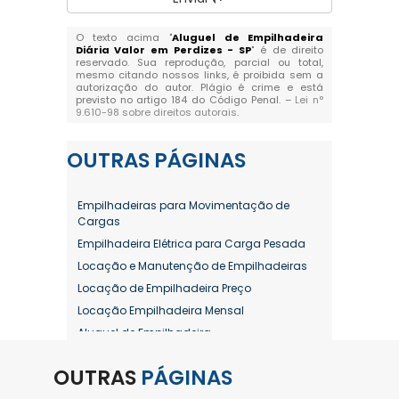
O texto acima "
Aluguel de Empilhadeira
Diária Valor em Perdizes - SP
" é de direito
reservado. Sua reprodução, parcial ou total,
mesmo citando nossos links, é proibida sem a
autorização do autor. Plágio é crime e está
previsto no artigo 184 do Código Penal. –
Lei n°
9.610-98 sobre direitos autorais
.
OUTRAS
PÁGINAS
Empilhadeiras para Movimentação de
Cargas
Empilhadeira Elétrica para Carga Pesada
Locação e Manutenção de Empilhadeiras
Locação de Empilhadeira Preço
Locação Empilhadeira Mensal
Aluguel de Empilhadeira
Aluguel de Empilhadeira a Combustão
OUTRAS
PÁGINAS
Aluguel de Empilhadeira Diária Valor