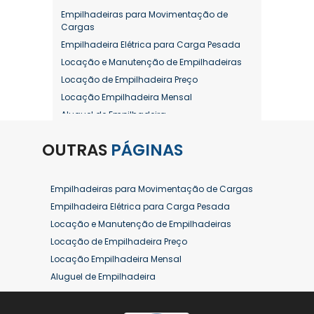
Empilhadeiras para Movimentação de
Cargas
Empilhadeira Elétrica para Carga Pesada
Locação e Manutenção de Empilhadeiras
Locação de Empilhadeira Preço
Locação Empilhadeira Mensal
Aluguel de Empilhadeira
Aluguel de Empilhadeira a Combustão
OUTRAS
PÁGINAS
Aluguel de Empilhadeira Diária Valor
Aluguel de Empilhadeira Elétrica
Aluguel de Empilhadeira Elétrica Preço
Empilhadeiras para Movimentação de Cargas
Aluguel de Empilhadeira Mensal
Empilhadeira Elétrica para Carga Pesada
Aluguel de Empilhadeira Preço
Locação e Manutenção de Empilhadeiras
Aluguel de Empilhadeira Valor
Locação de Empilhadeira Preço
Aluguel de Empilhadeiras Eletricas
Locação Empilhadeira Mensal
Conserto de Empilhadeira
Aluguel de Empilhadeira
Contrato de Locação de Empilhadeira
Aluguel de Empilhadeira a Combustão
Empilhadeira a Combustão
Aluguel de Empilhadeira Diária Valor