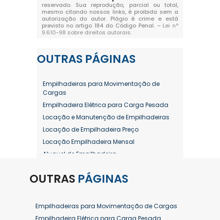
reservado. Sua reprodução, parcial ou total,
mesmo citando nossos links, é proibida sem a
autorização do autor. Plágio é crime e está
previsto no artigo 184 do Código Penal. –
Lei n°
9.610-98 sobre direitos autorais
.
OUTRAS
PÁGINAS
Empilhadeiras para Movimentação de
Cargas
Empilhadeira Elétrica para Carga Pesada
Locação e Manutenção de Empilhadeiras
Locação de Empilhadeira Preço
Locação Empilhadeira Mensal
Aluguel de Empilhadeira
Aluguel de Empilhadeira a Combustão
OUTRAS
PÁGINAS
Aluguel de Empilhadeira Diária Valor
Aluguel de Empilhadeira Elétrica
Aluguel de Empilhadeira Elétrica Preço
Empilhadeiras para Movimentação de Cargas
Aluguel de Empilhadeira Mensal
Empilhadeira Elétrica para Carga Pesada