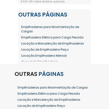
9.610-98 sobre direitos autorais
.
OUTRAS
PÁGINAS
Empilhadeiras para Movimentação de
Cargas
Empilhadeira Elétrica para Carga Pesada
Locação e Manutenção de Empilhadeiras
Locação de Empilhadeira Preço
Locação Empilhadeira Mensal
Aluguel de Empilhadeira
Aluguel de Empilhadeira a Combustão
OUTRAS
PÁGINAS
Aluguel de Empilhadeira Diária Valor
Aluguel de Empilhadeira Elétrica
Aluguel de Empilhadeira Elétrica Preço
Empilhadeiras para Movimentação de Cargas
Aluguel de Empilhadeira Mensal
Empilhadeira Elétrica para Carga Pesada
Aluguel de Empilhadeira Preço
Locação e Manutenção de Empilhadeiras
Aluguel de Empilhadeira Valor
Locação de Empilhadeira Preço