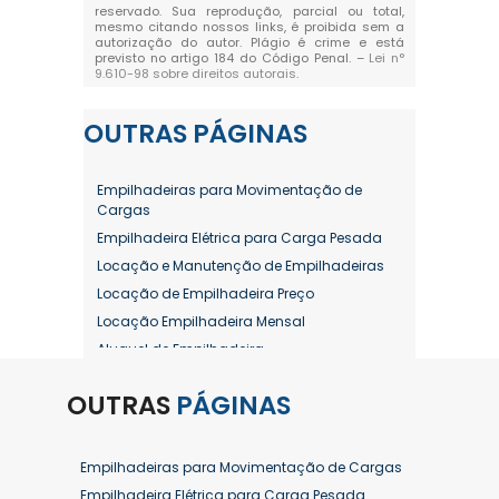
reservado. Sua reprodução, parcial ou total,
mesmo citando nossos links, é proibida sem a
autorização do autor. Plágio é crime e está
previsto no artigo 184 do Código Penal. –
Lei n°
9.610-98 sobre direitos autorais
.
OUTRAS
PÁGINAS
Empilhadeiras para Movimentação de
Cargas
Empilhadeira Elétrica para Carga Pesada
Locação e Manutenção de Empilhadeiras
Locação de Empilhadeira Preço
Locação Empilhadeira Mensal
Aluguel de Empilhadeira
Aluguel de Empilhadeira a Combustão
OUTRAS
PÁGINAS
Aluguel de Empilhadeira Diária Valor
Aluguel de Empilhadeira Elétrica
Aluguel de Empilhadeira Elétrica Preço
Empilhadeiras para Movimentação de Cargas
Aluguel de Empilhadeira Mensal
Empilhadeira Elétrica para Carga Pesada