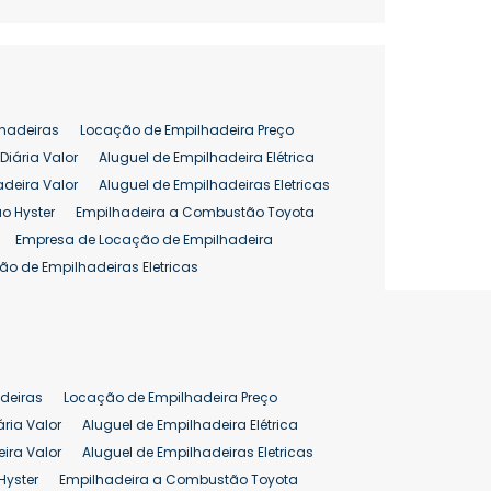
hadeiras
Locação de Empilhadeira Preço
Diária Valor
Aluguel de Empilhadeira Elétrica
adeira Valor
Aluguel de Empilhadeiras Eletricas
o Hyster
Empilhadeira a Combustão Toyota
Empresa de Locação de Empilhadeira
ão de Empilhadeiras Eletricas
enção de Empilhadeiras
as
Preço Aluguel Empilhadeira
Comprar Empilhadeira Hyster
pilhadeira
Empilhadeira Venda
deiras
Locação de Empilhadeira Preço
ão 25 ton
Preço de Empilhadeira 25 ton
ária Valor
Aluguel de Empilhadeira Elétrica
ira Valor
Aluguel de Empilhadeiras Eletricas
Hyster
Empilhadeira a Combustão Toyota