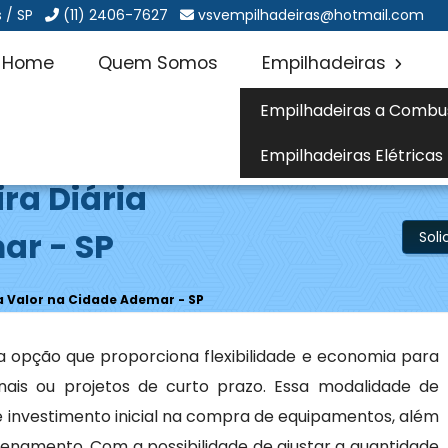
 / SP
(11) 2406-7627
vsvempilhadeiras@hotmail.com
Home
Quem Somos
Empilhadeiras
Empilhadeiras a Combu
Empilhadeiras Elétricas
ra Diária
ar - SP
Sol
a Valor na Cidade Ademar - SP
 opção que proporciona flexibilidade e economia para
is ou projetos de curto prazo. Essa modalidade de
 investimento inicial na compra de equipamentos, além
namento. Com a possibilidade de ajustar a quantidade