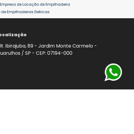
Empresa de Locação de Empilhadeira
de Empilhadeiras Eletricas
ção de Empilhadeiras
Preço Aluguel Empilhadeira
ocalização
omprar Empilhadeira Hyster
Venda de Empilhadeira
enda
Aluguel de Empilhadeira 25 ton
R. Ibirajuba, 89 - Jardim Monte Carmelo -
5 ton
Venda Empilhadeiras 25 ton
uarulhos / SP - CEP: 07194-000