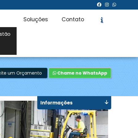
Soluções
Contato
stão
icite um Orçamento
Chame no WhatsApp
Informações