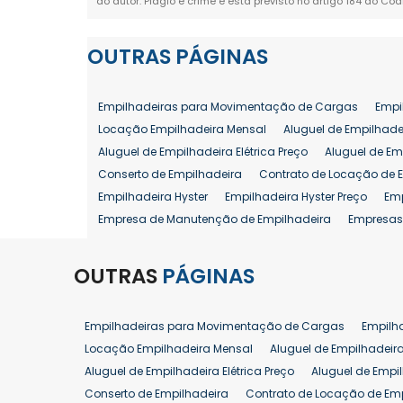
do autor. Plágio é crime e está previsto no artigo 184 do Cód
OUTRAS
PÁGINAS
Empilhadeiras para Movimentação de Cargas
Empi
Locação Empilhadeira Mensal
Aluguel de Empilhade
Aluguel de Empilhadeira Elétrica Preço
Aluguel de Em
Conserto de Empilhadeira
Contrato de Locação de 
Empilhadeira Hyster
Empilhadeira Hyster Preço
Em
Empresa de Manutenção de Empilhadeira
Empresas
Locação Empilhadeira Hyster
Locação Empilhadeira
Manutenção em Empilhadeiras
Manutenção Prevent
OUTRAS
PÁGINAS
Reforma de Empilhadeira
Comprar Empilhadeira
Venda de Empilhadeira
Venda de Empilhadeiras
Empilhadeiras para Movimentação de Cargas
Empilh
Aluguel de Empilhadeira 25 ton
Locação de Empilhad
Locação Empilhadeira Mensal
Aluguel de Empilhadeir
Venda Empilhadeiras 25 ton
Aluguel de Empilhadeira Elétrica Preço
Aluguel de Empi
Conserto de Empilhadeira
Contrato de Locação de Em