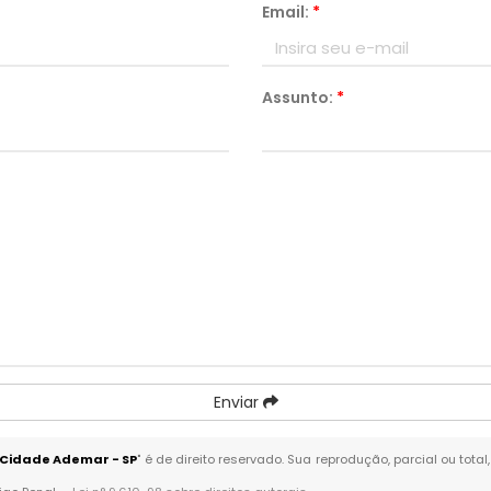
Email:
*
Assunto:
*
Enviar
a Cidade Ademar - SP
" é de direito reservado. Sua reprodução, parcial ou tot