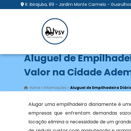
R. Ibirajuba, 89 - Jardim Monte Carmelo - Guarulhos
Aluguel de Empilhadei
Valor na Cidade Adem
Home
»
Informações
»
Aluguel de Empilhadeira Diári
Alugar uma empilhadeira diariamente é uma
empresas que enfrentam demandas sazona
locação elimina a necessidade de um grande
de reduzir custos com manutenção e armaze