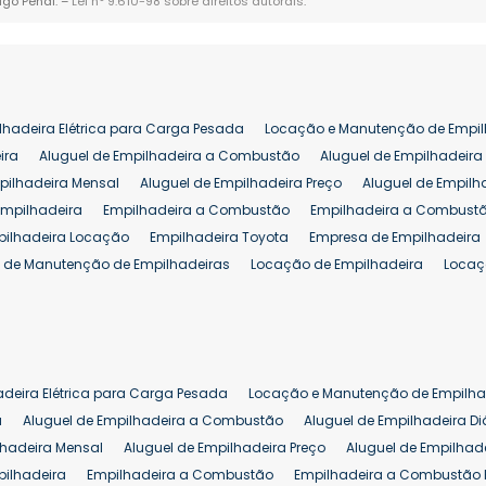
igo Penal. –
Lei n° 9.610-98 sobre direitos autorais
.
lhadeira Elétrica para Carga Pesada
Locação e Manutenção de Empil
ira
Aluguel de Empilhadeira a Combustão
Aluguel de Empilhadeira 
pilhadeira Mensal
Aluguel de Empilhadeira Preço
Aluguel de Empilh
Empilhadeira
Empilhadeira a Combustão
Empilhadeira a Combustã
pilhadeira Locação
Empilhadeira Toyota
Empresa de Empilhadeira
 de Manutenção de Empilhadeiras
Locação de Empilhadeira
Locaç
 para Hipermercados
Locação Empilhadeira para Mercados
Manut
iva Empilhadeiras
Peças de Empilhadeiras
Peças para Empilhadeir
Comprar Empilhadeira Elétrica
Comprar Empilhadeira Eletrica Usada
Venda de Empilhadeiras Usadas
Venda Empilhadeiras
Preço de Em
adeira Elétrica para Carga Pesada
Locação e Manutenção de Empilha
eira 25 ton
Comprar Empilhadeira 25 ton
Empilhadeira a Combust
a
Aluguel de Empilhadeira a Combustão
Aluguel de Empilhadeira Di
lhadeira Mensal
Aluguel de Empilhadeira Preço
Aluguel de Empilhade
pilhadeira
Empilhadeira a Combustão
Empilhadeira a Combustão 