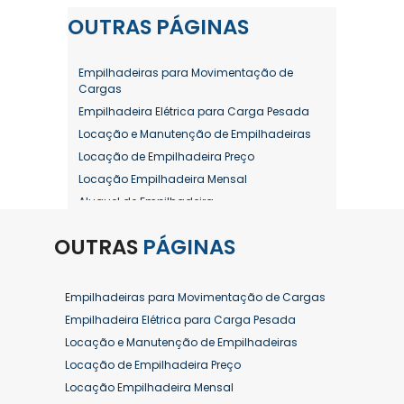
OUTRAS
PÁGINAS
Empilhadeiras para Movimentação de
Cargas
Empilhadeira Elétrica para Carga Pesada
Locação e Manutenção de Empilhadeiras
Locação de Empilhadeira Preço
Locação Empilhadeira Mensal
Aluguel de Empilhadeira
Aluguel de Empilhadeira a Combustão
OUTRAS
PÁGINAS
Aluguel de Empilhadeira Diária Valor
Aluguel de Empilhadeira Elétrica
Aluguel de Empilhadeira Elétrica Preço
Empilhadeiras para Movimentação de Cargas
Aluguel de Empilhadeira Mensal
Empilhadeira Elétrica para Carga Pesada
Aluguel de Empilhadeira Preço
Locação e Manutenção de Empilhadeiras
Aluguel de Empilhadeira Valor
Locação de Empilhadeira Preço
Aluguel de Empilhadeiras Eletricas
Locação Empilhadeira Mensal