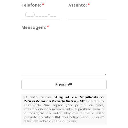
Telefone:
*
Assunto:
*
Mensagem:
*
Enviar
O texto acima "
Aluguel de Empilhadeira
Diária Valor na Cidade Dutra - SP
" é de direito
reservado. Sua reprodução, parcial ou total,
mesmo citando nossos links, é proibida sem a
autorização do autor. Plágio é crime e está
previsto no artigo 184 do Código Penal. –
Lei n°
9.610-98 sobre direitos autorais
.