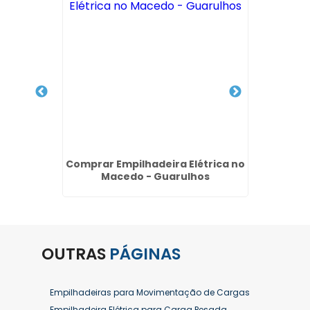
o Jardim
Comprar Empilhadeira Elétrica no
Compra
os
Macedo - Guarulhos
OUTRAS
PÁGINAS
Empilhadeiras para Movimentação de Cargas
Empilhadeira Elétrica para Carga Pesada