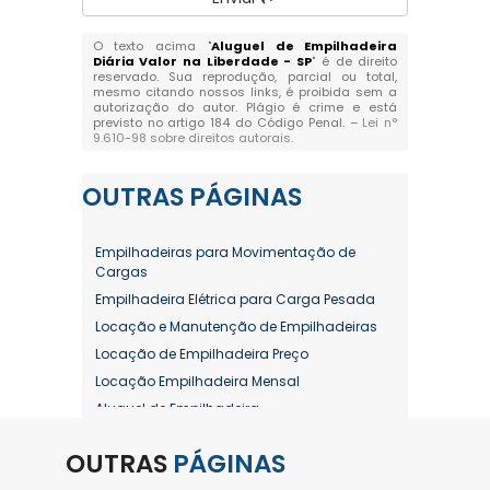
O texto acima "
Aluguel de Empilhadeira
Diária Valor na Liberdade - SP
" é de direito
reservado. Sua reprodução, parcial ou total,
mesmo citando nossos links, é proibida sem a
autorização do autor. Plágio é crime e está
previsto no artigo 184 do Código Penal. –
Lei n°
9.610-98 sobre direitos autorais
.
OUTRAS
PÁGINAS
Empilhadeiras para Movimentação de
Cargas
Empilhadeira Elétrica para Carga Pesada
Locação e Manutenção de Empilhadeiras
Locação de Empilhadeira Preço
Locação Empilhadeira Mensal
Aluguel de Empilhadeira
Aluguel de Empilhadeira a Combustão
OUTRAS
PÁGINAS
Aluguel de Empilhadeira Diária Valor