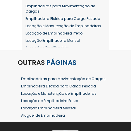
Empilhadeiras para Movimentação de
Cargas
Empilhadeira Elétrica para Carga Pesada
Locação e Manutenção de Empilhadeiras
Locação de Empilhadeira Preço
Locação Empilhadeira Mensal
Aluguel de Empilhadeira
Aluguel de Empilhadeira a Combustão
OUTRAS
PÁGINAS
Aluguel de Empilhadeira Diária Valor
Aluguel de Empilhadeira Elétrica
Aluguel de Empilhadeira Elétrica Preço
Empilhadeiras para Movimentação de Cargas
Aluguel de Empilhadeira Mensal
Empilhadeira Elétrica para Carga Pesada
Aluguel de Empilhadeira Preço
Locação e Manutenção de Empilhadeiras
Aluguel de Empilhadeira Valor
Locação de Empilhadeira Preço
Aluguel de Empilhadeiras Eletricas
Locação Empilhadeira Mensal
Conserto de Empilhadeira
Aluguel de Empilhadeira
Contrato de Locação de Empilhadeira
Aluguel de Empilhadeira a Combustão
Empilhadeira a Combustão
Aluguel de Empilhadeira Diária Valor