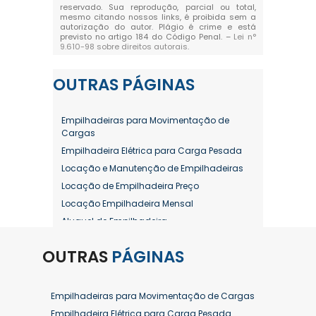
reservado. Sua reprodução, parcial ou total,
mesmo citando nossos links, é proibida sem a
autorização do autor. Plágio é crime e está
previsto no artigo 184 do Código Penal. –
Lei n°
9.610-98 sobre direitos autorais
.
OUTRAS
PÁGINAS
Empilhadeiras para Movimentação de
Cargas
Empilhadeira Elétrica para Carga Pesada
Locação e Manutenção de Empilhadeiras
Locação de Empilhadeira Preço
Locação Empilhadeira Mensal
Aluguel de Empilhadeira
Aluguel de Empilhadeira a Combustão
OUTRAS
PÁGINAS
Aluguel de Empilhadeira Diária Valor
Aluguel de Empilhadeira Elétrica
Aluguel de Empilhadeira Elétrica Preço
Empilhadeiras para Movimentação de Cargas
Aluguel de Empilhadeira Mensal
Empilhadeira Elétrica para Carga Pesada