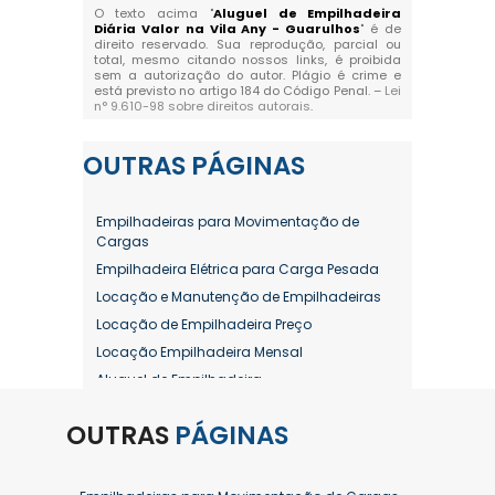
O texto acima "
Aluguel de Empilhadeira
Diária Valor na Vila Any - Guarulhos
" é de
direito reservado. Sua reprodução, parcial ou
total, mesmo citando nossos links, é proibida
sem a autorização do autor. Plágio é crime e
está previsto no artigo 184 do Código Penal. –
Lei
n° 9.610-98 sobre direitos autorais
.
OUTRAS
PÁGINAS
Empilhadeiras para Movimentação de
Cargas
Empilhadeira Elétrica para Carga Pesada
Locação e Manutenção de Empilhadeiras
Locação de Empilhadeira Preço
Locação Empilhadeira Mensal
Aluguel de Empilhadeira
Aluguel de Empilhadeira a Combustão
OUTRAS
PÁGINAS
Aluguel de Empilhadeira Diária Valor
Aluguel de Empilhadeira Elétrica
Aluguel de Empilhadeira Elétrica Preço