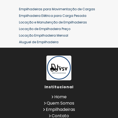
Empilhadeiras para Movimentação de Cargas
Empilhadeira Elétrica para Carga Pesada
Locação e Manutenção de Empilhadeiras
Locação de Empilhadeira Preço
Locação Empilhadeira Mensal
Aluguel de Empilhadeira
Aluguel de Empilhadeira a Combustão
Aluguel de Empilhadeira Diária Valor
Aluguel de Empilhadeira Elétrica
Aluguel de Empilhadeira Elétrica Preço
Aluguel de Empilhadeira Mensal
Aluguel de Empilhadeira Preço
Institucional
Aluguel de Empilhadeira Valor
Aluguel de Empilhadeiras Eletricas
Home
Conserto de Empilhadeira
Quem Somos
Contrato de Locação de Empilhadeira
Empilhadeiras
Empilhadeira a Combustão
Contato