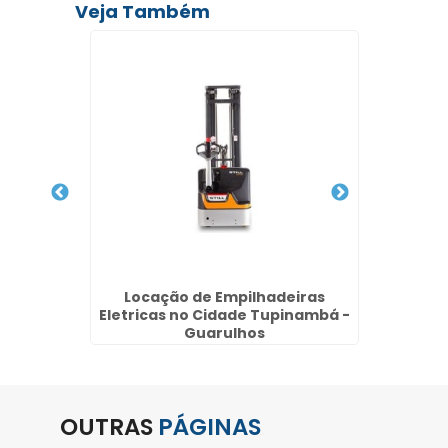
Veja Também
létrica
Locação de Empilhadeiras
Manute
lara -
Eletricas no Cidade Tupinambá -
J
Guarulhos
OUTRAS
PÁGINAS