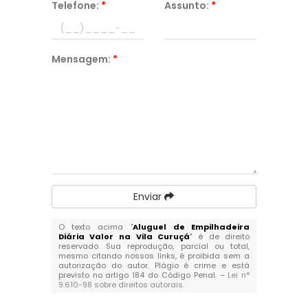
Telefone:
*
Assunto:
*
Mensagem:
*
Enviar
O texto acima "
Aluguel de Empilhadeira
Diária Valor na Vila Curuçá
" é de direito
reservado. Sua reprodução, parcial ou total,
mesmo citando nossos links, é proibida sem a
autorização do autor. Plágio é crime e está
previsto no artigo 184 do Código Penal. –
Lei n°
9.610-98 sobre direitos autorais
.