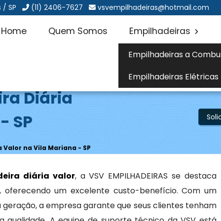
 / SP
(11) 2406-7627
vsvempilhadeiras@hotmail.com
Home
Quem Somos
Empilhadeiras
Empilhadeiras a Combu
Empilhadeiras Elétricas
ra Diária
- SP
Sol
 Valor na Vila Mariana - SP
eira diária valor
, a VSV EMPILHADEIRAS se destaca
ço, oferecendo um excelente custo-benefício. Com um
ma geração, a empresa garante que seus clientes tenham
a qualidade. A equipe de suporte técnico da VSV está