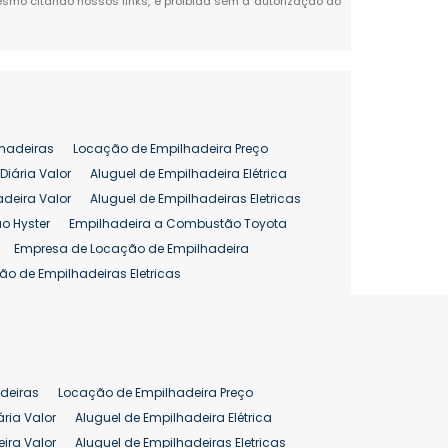
 mesmo citando nossos links, é proibida sem a autorização do
hadeiras
Locação de Empilhadeira Preço
Diária Valor
Aluguel de Empilhadeira Elétrica
adeira Valor
Aluguel de Empilhadeiras Eletricas
o Hyster
Empilhadeira a Combustão Toyota
Empresa de Locação de Empilhadeira
ão de Empilhadeiras Eletricas
enção de Empilhadeiras
as
Preço Aluguel Empilhadeira
Comprar Empilhadeira Hyster
pilhadeira
Empilhadeira Venda
deiras
Locação de Empilhadeira Preço
ão 25 ton
Preço de Empilhadeira 25 ton
ária Valor
Aluguel de Empilhadeira Elétrica
ira Valor
Aluguel de Empilhadeiras Eletricas