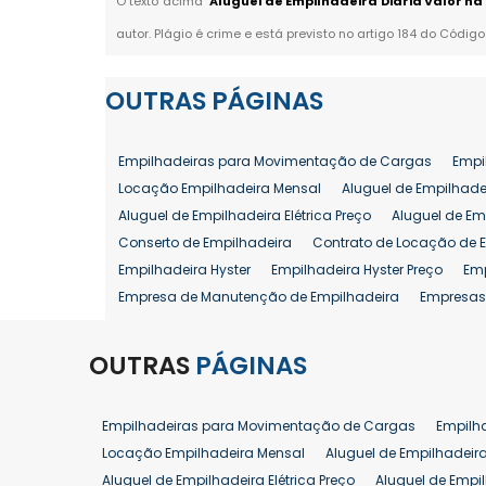
O texto acima "
Aluguel de Empilhadeira Diária Valor na 
autor. Plágio é crime e está previsto no artigo 184 do Código
OUTRAS
PÁGINAS
Empilhadeiras para Movimentação de Cargas
Empi
Locação Empilhadeira Mensal
Aluguel de Empilhade
Aluguel de Empilhadeira Elétrica Preço
Aluguel de Em
Conserto de Empilhadeira
Contrato de Locação de 
Empilhadeira Hyster
Empilhadeira Hyster Preço
Em
Empresa de Manutenção de Empilhadeira
Empresas
Locação Empilhadeira Hyster
Locação Empilhadeira
Manutenção em Empilhadeiras
Manutenção Prevent
OUTRAS
PÁGINAS
Reforma de Empilhadeira
Comprar Empilhadeira
Venda de Empilhadeira
Venda de Empilhadeiras
Empilhadeiras para Movimentação de Cargas
Empilh
Aluguel de Empilhadeira 25 ton
Locação de Empilhad
Locação Empilhadeira Mensal
Aluguel de Empilhadeir
Venda Empilhadeiras 25 ton
Aluguel de Empilhadeira Elétrica Preço
Aluguel de Empi