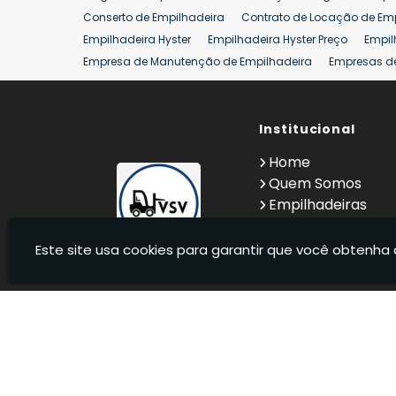
Conserto de Empilhadeira
Contrato de Locação de Em
Empilhadeira Hyster
Empilhadeira Hyster Preço
Empil
Empresa de Manutenção de Empilhadeira
Empresas d
Locação Empilhadeira Hyster
Locação Empilhadeira p
Manutenção em Empilhadeiras
Manutenção Preventiv
Reforma de Empilhadeira
Comprar Empilhadeira
Institucional
Co
Venda de Empilhadeiras
Venda de Empilhadeiras Us
Home
Locação de Empilhadeira 25 ton
Comprar Empilhadeir
Quem Somos
Empilhadeiras
Contato
Informações
Este site usa cookies para garantir que você obtenha 
VSV Empilhadeiras - Venda, locação e manutenção