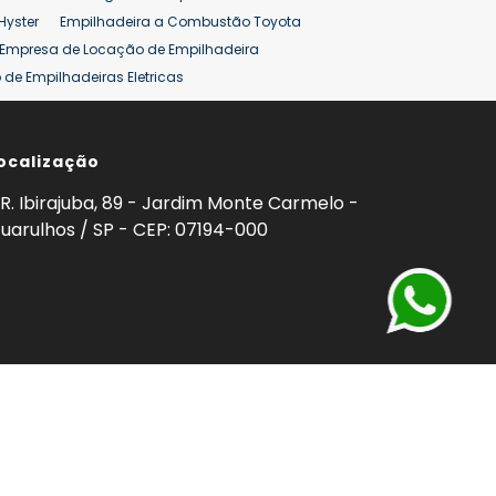
Hyster
Empilhadeira a Combustão Toyota
Empresa de Locação de Empilhadeira
de Empilhadeiras Eletricas
ção de Empilhadeiras
Preço Aluguel Empilhadeira
ocalização
omprar Empilhadeira Hyster
Venda de Empilhadeira
enda
Aluguel de Empilhadeira 25 ton
R. Ibirajuba, 89 - Jardim Monte Carmelo -
5 ton
Venda Empilhadeiras 25 ton
uarulhos / SP - CEP: 07194-000