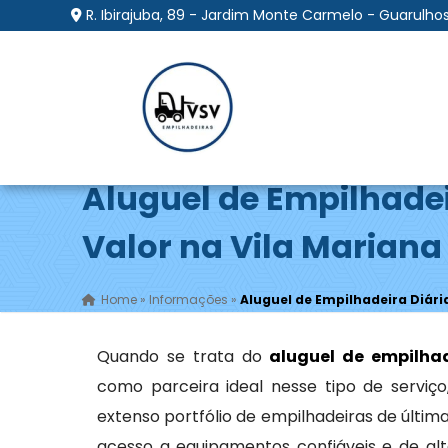
R. Ibirajuba, 89 - Jardim Monte Carmelo - Guarulhos
Aluguel de Empilhadei
Valor na Vila Mariana 
Home
»
Informações
»
Aluguel de Empilhadeira Diária
Quando se trata do
aluguel de empilhad
como parceira ideal nesse tipo de servi
extenso portfólio de empilhadeiras de últi
acesso a equipamentos confiáveis e de alt