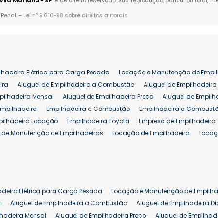
Vila Mariana - SP
" é de direito reservado. Sua reprodução, parcial ou total,
 Penal. –
Lei n° 9.610-98 sobre direitos autorais
.
lhadeira Elétrica para Carga Pesada
Locação e Manutenção de Empil
ira
Aluguel de Empilhadeira a Combustão
Aluguel de Empilhadeira 
pilhadeira Mensal
Aluguel de Empilhadeira Preço
Aluguel de Empilh
Empilhadeira
Empilhadeira a Combustão
Empilhadeira a Combustã
pilhadeira Locação
Empilhadeira Toyota
Empresa de Empilhadeira
 de Manutenção de Empilhadeiras
Locação de Empilhadeira
Locaç
 para Hipermercados
Locação Empilhadeira para Mercados
Manut
iva Empilhadeiras
Peças de Empilhadeiras
Peças para Empilhadeir
Comprar Empilhadeira Elétrica
Comprar Empilhadeira Eletrica Usada
Venda de Empilhadeiras Usadas
Venda Empilhadeiras
Preço de Em
adeira Elétrica para Carga Pesada
Locação e Manutenção de Empilha
eira 25 ton
Comprar Empilhadeira 25 ton
Empilhadeira a Combust
a
Aluguel de Empilhadeira a Combustão
Aluguel de Empilhadeira Di
lhadeira Mensal
Aluguel de Empilhadeira Preço
Aluguel de Empilhade