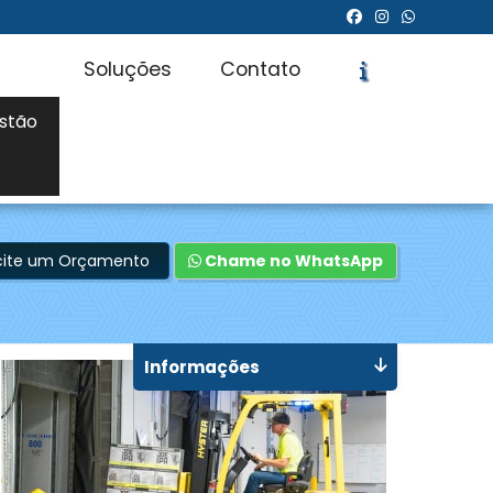
Soluções
Contato
stão
icite um Orçamento
Chame no WhatsApp
Informações