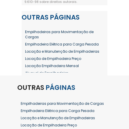
9.610-98 sobre direitos autorais
.
OUTRAS
PÁGINAS
Empilhadeiras para Movimentação de
Cargas
Empilhadeira Elétrica para Carga Pesada
Locação e Manutenção de Empilhadeiras
Locação de Empilhadeira Preço
Locação Empilhadeira Mensal
Aluguel de Empilhadeira
Aluguel de Empilhadeira a Combustão
OUTRAS
PÁGINAS
Aluguel de Empilhadeira Diária Valor
Aluguel de Empilhadeira Elétrica
Aluguel de Empilhadeira Elétrica Preço
Empilhadeiras para Movimentação de Cargas
Aluguel de Empilhadeira Mensal
Empilhadeira Elétrica para Carga Pesada
Aluguel de Empilhadeira Preço
Locação e Manutenção de Empilhadeiras
Aluguel de Empilhadeira Valor
Locação de Empilhadeira Preço