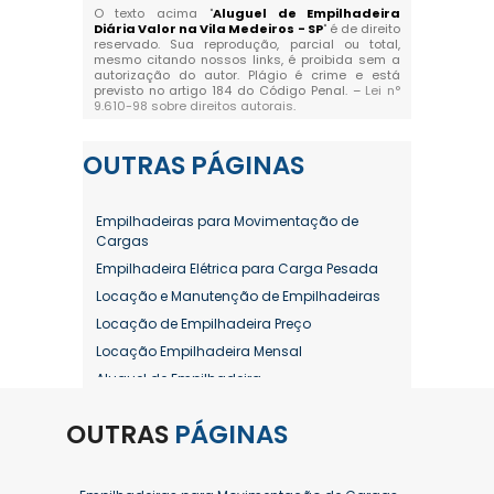
O texto acima "
Aluguel de Empilhadeira
Diária Valor na Vila Medeiros - SP
" é de direito
reservado. Sua reprodução, parcial ou total,
mesmo citando nossos links, é proibida sem a
autorização do autor. Plágio é crime e está
previsto no artigo 184 do Código Penal. –
Lei n°
9.610-98 sobre direitos autorais
.
OUTRAS
PÁGINAS
Empilhadeiras para Movimentação de
Cargas
Empilhadeira Elétrica para Carga Pesada
Locação e Manutenção de Empilhadeiras
Locação de Empilhadeira Preço
Locação Empilhadeira Mensal
Aluguel de Empilhadeira
Aluguel de Empilhadeira a Combustão
OUTRAS
PÁGINAS
Aluguel de Empilhadeira Diária Valor
Aluguel de Empilhadeira Elétrica
Aluguel de Empilhadeira Elétrica Preço