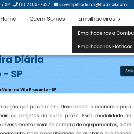
 / SP
(11) 2406-7627
vsvempilhadeiras@hotmail.com
Home
Quem Somos
Empilhadeiras
Empilhadeiras a Combu
Empilhadeiras Elétricas
ra Diária
 - SP
Sol
 Valor na Vila Prudente - SP
 opção que proporciona flexibilidade e economia para
is ou projetos de curto prazo. Essa modalidade de
 investimento inicial na compra de equipamentos, além
namento. Com a possibilidade de ajustar a quantidade