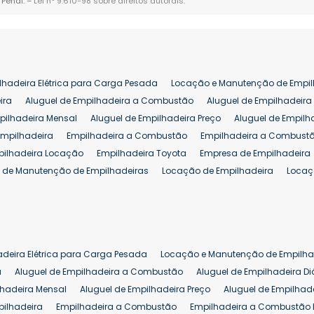
 Penal. –
Lei n° 9.610-98 sobre direitos autorais
.
lhadeira Elétrica para Carga Pesada
Locação e Manutenção de Empil
ira
Aluguel de Empilhadeira a Combustão
Aluguel de Empilhadeira 
pilhadeira Mensal
Aluguel de Empilhadeira Preço
Aluguel de Empilh
Empilhadeira
Empilhadeira a Combustão
Empilhadeira a Combustã
pilhadeira Locação
Empilhadeira Toyota
Empresa de Empilhadeira
 de Manutenção de Empilhadeiras
Locação de Empilhadeira
Locaç
 para Hipermercados
Locação Empilhadeira para Mercados
Manut
iva Empilhadeiras
Peças de Empilhadeiras
Peças para Empilhadeir
Comprar Empilhadeira Elétrica
Comprar Empilhadeira Eletrica Usada
Venda de Empilhadeiras Usadas
Venda Empilhadeiras
Preço de Em
adeira Elétrica para Carga Pesada
Locação e Manutenção de Empilha
eira 25 ton
Comprar Empilhadeira 25 ton
Empilhadeira a Combust
a
Aluguel de Empilhadeira a Combustão
Aluguel de Empilhadeira Di
lhadeira Mensal
Aluguel de Empilhadeira Preço
Aluguel de Empilhade
pilhadeira
Empilhadeira a Combustão
Empilhadeira a Combustão 