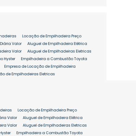
hadeiras
Locação de Empilhadeira Preço
Diária Valor
Aluguel de Empilhadeira Elétrica
adeira Valor
Aluguel de Empilhadeiras Eletricas
o Hyster
Empilhadeira a Combustão Toyota
Empresa de Locação de Empilhadeira
ão de Empilhadeiras Eletricas
enção de Empilhadeiras
as
Preço Aluguel Empilhadeira
Comprar Empilhadeira Hyster
pilhadeira
Empilhadeira Venda
deiras
Locação de Empilhadeira Preço
ão 25 ton
Preço de Empilhadeira 25 ton
ária Valor
Aluguel de Empilhadeira Elétrica
ira Valor
Aluguel de Empilhadeiras Eletricas
Hyster
Empilhadeira a Combustão Toyota