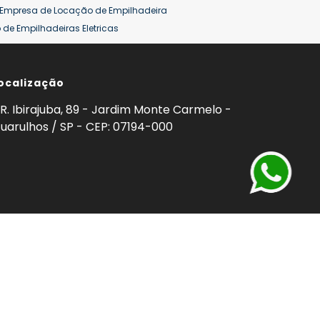
Empresa de Locação de Empilhadeira
de Empilhadeiras Eletricas
ção de Empilhadeiras
Preço Aluguel Empilhadeira
ocalização
omprar Empilhadeira Hyster
Venda de Empilhadeira
enda
Aluguel de Empilhadeira 25 ton
R. Ibirajuba, 89 - Jardim Monte Carmelo -
5 ton
Venda Empilhadeiras 25 ton
uarulhos / SP - CEP: 07194-000