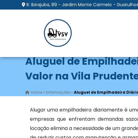
R. Ibirajuba, 89 - Jardim Monte Carmelo - Guarulhos
Aluguel de Empilhadei
Valor na Vila Prudente
Home
»
Informações
»
Aluguel de Empilhadeira Diária
Alugar uma empilhadeira diariamente é uma
empresas que enfrentam demandas sazona
locação elimina a necessidade de um grande
de reduzir custos com manutenção e armaze