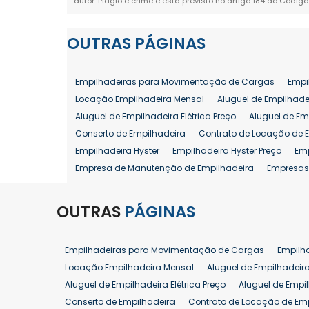
autor. Plágio é crime e está previsto no artigo 184 do Código
OUTRAS
PÁGINAS
Empilhadeiras para Movimentação de Cargas
Empi
Locação Empilhadeira Mensal
Aluguel de Empilhade
Aluguel de Empilhadeira Elétrica Preço
Aluguel de Em
Conserto de Empilhadeira
Contrato de Locação de 
Empilhadeira Hyster
Empilhadeira Hyster Preço
Em
Empresa de Manutenção de Empilhadeira
Empresas
Locação Empilhadeira Hyster
Locação Empilhadeira
Manutenção em Empilhadeiras
Manutenção Prevent
OUTRAS
PÁGINAS
Reforma de Empilhadeira
Comprar Empilhadeira
Venda de Empilhadeira
Venda de Empilhadeiras
Empilhadeiras para Movimentação de Cargas
Empilh
Aluguel de Empilhadeira 25 ton
Locação de Empilhad
Locação Empilhadeira Mensal
Aluguel de Empilhadeir
Venda Empilhadeiras 25 ton
Aluguel de Empilhadeira Elétrica Preço
Aluguel de Empi
Conserto de Empilhadeira
Contrato de Locação de Em