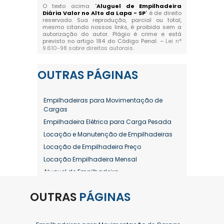
O texto acima "
Aluguel de Empilhadeira
Diária Valor no Alto da Lapa - SP
" é de direito
reservado. Sua reprodução, parcial ou total,
mesmo citando nossos links, é proibida sem a
autorização do autor. Plágio é crime e está
previsto no artigo 184 do Código Penal. –
Lei n°
9.610-98 sobre direitos autorais
.
OUTRAS
PÁGINAS
Empilhadeiras para Movimentação de
Cargas
Empilhadeira Elétrica para Carga Pesada
Locação e Manutenção de Empilhadeiras
Locação de Empilhadeira Preço
Locação Empilhadeira Mensal
Aluguel de Empilhadeira
Aluguel de Empilhadeira a Combustão
OUTRAS
PÁGINAS
Aluguel de Empilhadeira Diária Valor
Aluguel de Empilhadeira Elétrica
Aluguel de Empilhadeira Elétrica Preço