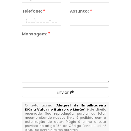
Telefone:
*
Assunto:
*
Mensagem:
*
Enviar
O texto acima "
Aluguel de Empilhadeira
Diária Valor no Bairro do Limão
" é de direito
reservado. Sua reprodução, parcial ou total,
mesmo citando nossos links, é proibida sem a
autorização do autor. Plágio é crime e está
previsto no artigo 184 do Código Penal. –
Lei n°
9.610-98 sobre direitos autorais
.