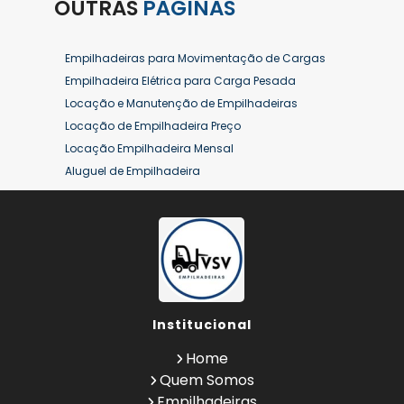
OUTRAS
PÁGINAS
Empilhadeiras para Movimentação de Cargas
Empilhadeira Elétrica para Carga Pesada
Locação e Manutenção de Empilhadeiras
Locação de Empilhadeira Preço
Locação Empilhadeira Mensal
Aluguel de Empilhadeira
Aluguel de Empilhadeira a Combustão
Aluguel de Empilhadeira Diária Valor
Aluguel de Empilhadeira Elétrica
Aluguel de Empilhadeira Elétrica Preço
Aluguel de Empilhadeira Mensal
Aluguel de Empilhadeira Preço
Institucional
Aluguel de Empilhadeira Valor
Aluguel de Empilhadeiras Eletricas
Home
Conserto de Empilhadeira
Quem Somos
Contrato de Locação de Empilhadeira
Empilhadeiras