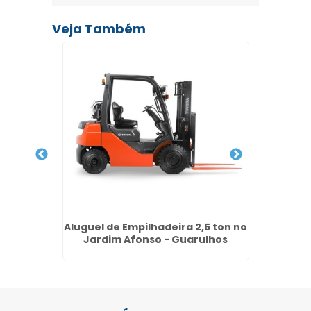
Veja Também
iras
Aluguel de Empilhadeira 2,5 ton no
Lo
ia
Jardim Afonso - Guarulhos
Empilh