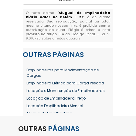
O texto acima "
Aluguel de Empilhadeira
Diária Valor no Belém - SP
" é de direito
reservado. Sua reprodução, parcial ou total,
mesmo citando nossos links, é proibida sem a
autorização do autor. Plágio é crime e está
previsto no artigo 184 do Código Penal. –
Lei n°
9.610-98 sobre direitos autorais
.
OUTRAS
PÁGINAS
Empilhadeiras para Movimentação de
Cargas
Empilhadeira Elétrica para Carga Pesada
Locação e Manutenção de Empilhadeiras
Locação de Empilhadeira Preço
Locação Empilhadeira Mensal
Aluguel de Empilhadeira
Aluguel de Empilhadeira a Combustão
OUTRAS
PÁGINAS
Aluguel de Empilhadeira Diária Valor