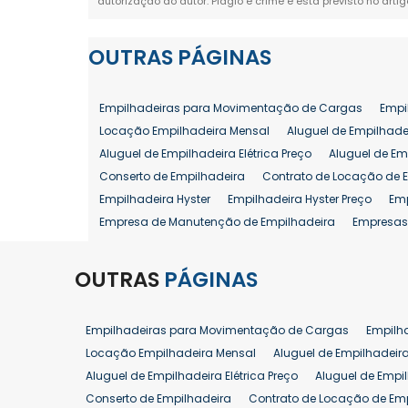
autorização do autor. Plágio é crime e está previsto no arti
OUTRAS
PÁGINAS
Empilhadeiras para Movimentação de Cargas
Empi
Locação Empilhadeira Mensal
Aluguel de Empilhade
Aluguel de Empilhadeira Elétrica Preço
Aluguel de Em
Conserto de Empilhadeira
Contrato de Locação de 
Empilhadeira Hyster
Empilhadeira Hyster Preço
Em
Empresa de Manutenção de Empilhadeira
Empresas
Locação Empilhadeira Hyster
Locação Empilhadeira
Manutenção em Empilhadeiras
Manutenção Prevent
OUTRAS
PÁGINAS
Reforma de Empilhadeira
Comprar Empilhadeira
Venda de Empilhadeira
Venda de Empilhadeiras
Empilhadeiras para Movimentação de Cargas
Empilh
Aluguel de Empilhadeira 25 ton
Locação de Empilhad
Locação Empilhadeira Mensal
Aluguel de Empilhadeir
Venda Empilhadeiras 25 ton
Aluguel de Empilhadeira Elétrica Preço
Aluguel de Empi
Conserto de Empilhadeira
Contrato de Locação de Em