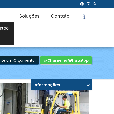
Soluções
Contato
stão
icite um Orçamento
Chame no WhatsApp
Informações