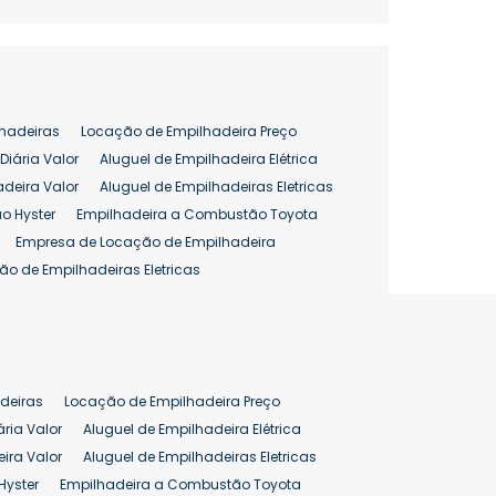
hadeiras
Locação de Empilhadeira Preço
Diária Valor
Aluguel de Empilhadeira Elétrica
adeira Valor
Aluguel de Empilhadeiras Eletricas
o Hyster
Empilhadeira a Combustão Toyota
Empresa de Locação de Empilhadeira
ão de Empilhadeiras Eletricas
enção de Empilhadeiras
as
Preço Aluguel Empilhadeira
Comprar Empilhadeira Hyster
pilhadeira
Empilhadeira Venda
deiras
Locação de Empilhadeira Preço
ão 25 ton
Preço de Empilhadeira 25 ton
ária Valor
Aluguel de Empilhadeira Elétrica
ira Valor
Aluguel de Empilhadeiras Eletricas
Hyster
Empilhadeira a Combustão Toyota