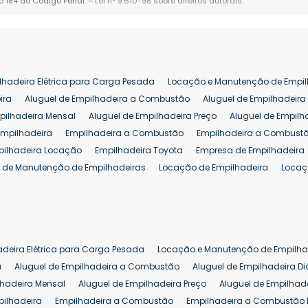
go 184 do Código Penal. –
Lei n° 9.610-98 sobre direitos autorais
.
lhadeira Elétrica para Carga Pesada
Locação e Manutenção de Empil
ira
Aluguel de Empilhadeira a Combustão
Aluguel de Empilhadeira 
pilhadeira Mensal
Aluguel de Empilhadeira Preço
Aluguel de Empilh
Empilhadeira
Empilhadeira a Combustão
Empilhadeira a Combustã
pilhadeira Locação
Empilhadeira Toyota
Empresa de Empilhadeira
 de Manutenção de Empilhadeiras
Locação de Empilhadeira
Locaç
 para Hipermercados
Locação Empilhadeira para Mercados
Manut
iva Empilhadeiras
Peças de Empilhadeiras
Peças para Empilhadeir
Comprar Empilhadeira Elétrica
Comprar Empilhadeira Eletrica Usada
Venda de Empilhadeiras Usadas
Venda Empilhadeiras
Preço de Em
adeira Elétrica para Carga Pesada
Locação e Manutenção de Empilha
eira 25 ton
Comprar Empilhadeira 25 ton
Empilhadeira a Combust
a
Aluguel de Empilhadeira a Combustão
Aluguel de Empilhadeira Di
lhadeira Mensal
Aluguel de Empilhadeira Preço
Aluguel de Empilhade
pilhadeira
Empilhadeira a Combustão
Empilhadeira a Combustão 