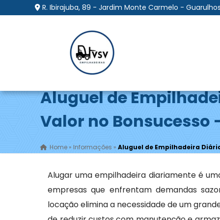
R. Ibirajuba, 89 - Jardim Monte Carmelo - Guarulhos
Aluguel de Empilhadei
Valor no Bonsucesso 
Home
»
Informações
»
Aluguel de Empilhadeira Diári
Alugar uma empilhadeira diariamente é uma
empresas que enfrentam demandas sazona
locação elimina a necessidade de um grande
de reduzir custos com manutenção e armaze