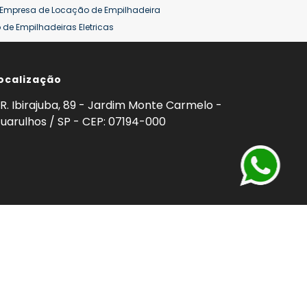
Empresa de Locação de Empilhadeira
de Empilhadeiras Eletricas
ção de Empilhadeiras
Preço Aluguel Empilhadeira
ocalização
omprar Empilhadeira Hyster
Venda de Empilhadeira
enda
Aluguel de Empilhadeira 25 ton
R. Ibirajuba, 89 - Jardim Monte Carmelo -
5 ton
Venda Empilhadeiras 25 ton
uarulhos / SP - CEP: 07194-000