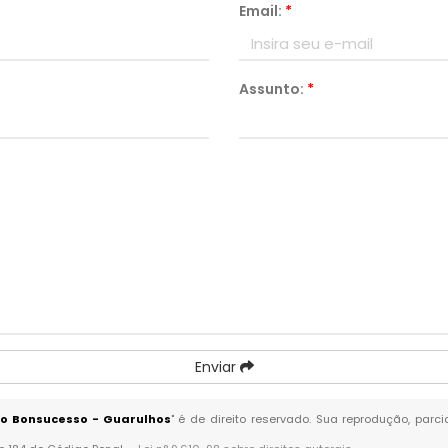
Email:
*
Assunto:
*
Enviar
 no Bonsucesso - Guarulhos
" é de direito reservado. Sua reprodução, parc