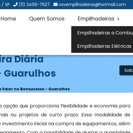
 / SP
(11) 2406-7627
vsvempilhadeiras@hotmail.com
Home
Quem Somos
Empilhadeiras
Empilhadeiras a Combu
Empilhadeiras Elétricas
ra Diária
- Guarulhos
Sol
a Valor no Bonsucesso - Guarulhos
 opção que proporciona flexibilidade e economia para
is ou projetos de curto prazo. Essa modalidade de
 investimento inicial na compra de equipamentos, além
namento. Com a possibilidade de ajustar a quantidade