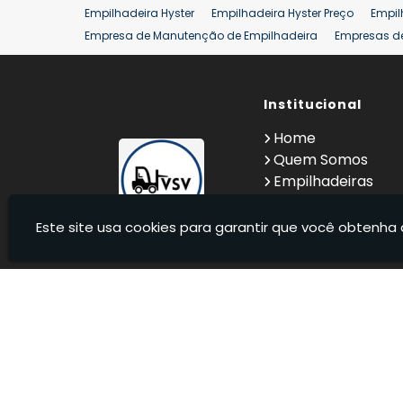
Empilhadeira Hyster
Empilhadeira Hyster Preço
Empil
Empresa de Manutenção de Empilhadeira
Empresas d
Locação Empilhadeira Hyster
Locação Empilhadeira p
Manutenção em Empilhadeiras
Manutenção Preventiv
Reforma de Empilhadeira
Comprar Empilhadeira
Institucional
Co
Venda de Empilhadeiras
Venda de Empilhadeiras Us
Home
Locação de Empilhadeira 25 ton
Comprar Empilhadeir
Quem Somos
Empilhadeiras
Contato
Informações
Este site usa cookies para garantir que você obtenha 
VSV Empilhadeiras - Venda, locação e manutenção