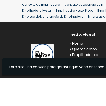
Conserto de Empilhadeira
Contrato de Locação de Em
Empilhadeira Hyster
Empilhadeira Hyster Preço
Empil
Empresa de Manutenção de Empilhadeira
Empresas d
Locação Empilhadeira Hyster
Locação Empilhadeira p
Manutenção em Empilhadeiras
Manutenção Preventiv
Reforma de Empilhadeira
Comprar Empilhadeira
Institucional
Co
Venda de Empilhadeiras
Venda de Empilhadeiras Us
Home
Locação de Empilhadeira 25 ton
Comprar Empilhadeir
Quem Somos
Empilhadeiras
Contato
Informações
Este site usa cookies para garantir que você obtenha 
VSV Empilhadeiras - Venda, locação e manutenção