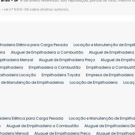
 Brás - SP
" é de direito reservado. Sua reprodução, parcial ou total, mesmo c
. –
Lei n° 9.610-98 sobre direitos autorais
.
lhadeira Elétrica para Carga Pesada
Locação e Manutenção de Empil
ira
Aluguel de Empilhadeira a Combustão
Aluguel de Empilhadeira 
pilhadeira Mensal
Aluguel de Empilhadeira Preço
Aluguel de Empilh
Empilhadeira
Empilhadeira a Combustão
Empilhadeira a Combustã
pilhadeira Locação
Empilhadeira Toyota
Empresa de Empilhadeira
 de Manutenção de Empilhadeiras
Locação de Empilhadeira
Locaç
 para Hipermercados
Locação Empilhadeira para Mercados
Manut
iva Empilhadeiras
Peças de Empilhadeiras
Peças para Empilhadeir
Comprar Empilhadeira Elétrica
Comprar Empilhadeira Eletrica Usada
Venda de Empilhadeiras Usadas
Venda Empilhadeiras
Preço de Em
adeira Elétrica para Carga Pesada
Locação e Manutenção de Empilha
eira 25 ton
Comprar Empilhadeira 25 ton
Empilhadeira a Combust
a
Aluguel de Empilhadeira a Combustão
Aluguel de Empilhadeira Di
lhadeira Mensal
Aluguel de Empilhadeira Preço
Aluguel de Empilhade