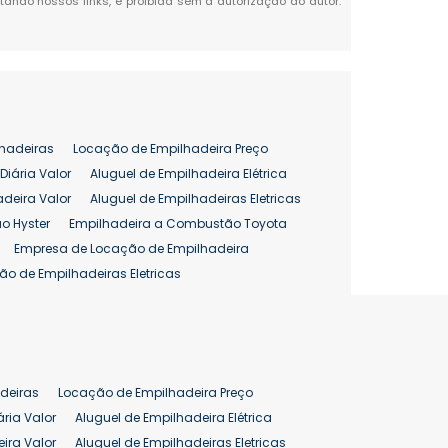
itando nossos links, é proibida sem a autorização do autor.
hadeiras
Locação de Empilhadeira Preço
Diária Valor
Aluguel de Empilhadeira Elétrica
adeira Valor
Aluguel de Empilhadeiras Eletricas
o Hyster
Empilhadeira a Combustão Toyota
Empresa de Locação de Empilhadeira
ão de Empilhadeiras Eletricas
enção de Empilhadeiras
as
Preço Aluguel Empilhadeira
Comprar Empilhadeira Hyster
pilhadeira
Empilhadeira Venda
deiras
Locação de Empilhadeira Preço
ão 25 ton
Preço de Empilhadeira 25 ton
ária Valor
Aluguel de Empilhadeira Elétrica
ira Valor
Aluguel de Empilhadeiras Eletricas