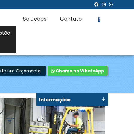
Soluções
Contato
stão
icite um Orçamento
Chame no WhatsApp
Informações