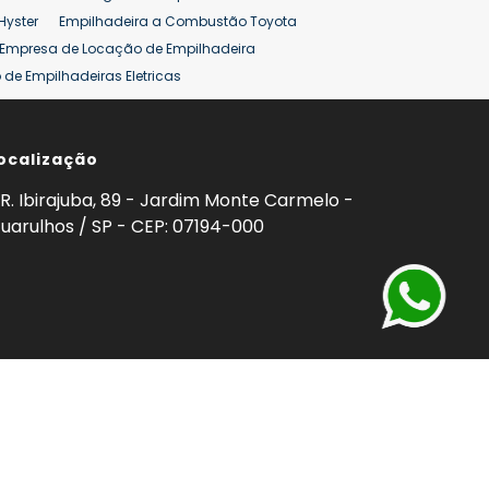
Hyster
Empilhadeira a Combustão Toyota
Empresa de Locação de Empilhadeira
de Empilhadeiras Eletricas
ção de Empilhadeiras
Preço Aluguel Empilhadeira
ocalização
omprar Empilhadeira Hyster
Venda de Empilhadeira
enda
Aluguel de Empilhadeira 25 ton
R. Ibirajuba, 89 - Jardim Monte Carmelo -
5 ton
Venda Empilhadeiras 25 ton
uarulhos / SP - CEP: 07194-000