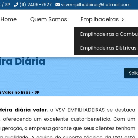
 / SP
(11) 2406-7627
vsvempilhadeiras@hotmail.com
Home
Quem Somos
Empilhadeiras
Empilhadeiras a Combu
Empilhadeiras Elétricas
ra Diária
Sol
 Valor no Brás - SP
eira diária valor
, a VSV EMPILHADEIRAS se destaca
ço, oferecendo um excelente custo-benefício. Com um
ma geração, a empresa garante que seus clientes tenham
a qualidade. A equipe de suporte técnico da VSV está