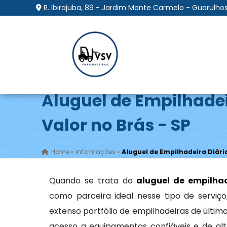
R. Ibirajuba, 89 - Jardim Monte Carmelo - Guarulhos
Aluguel de Empilhadei
Valor no Brás - SP
Home
»
Informações
»
Aluguel de Empilhadeira Diária
Quando se trata do
aluguel de empilhad
como parceira ideal nesse tipo de servi
extenso portfólio de empilhadeiras de últi
acesso a equipamentos confiáveis e de alt