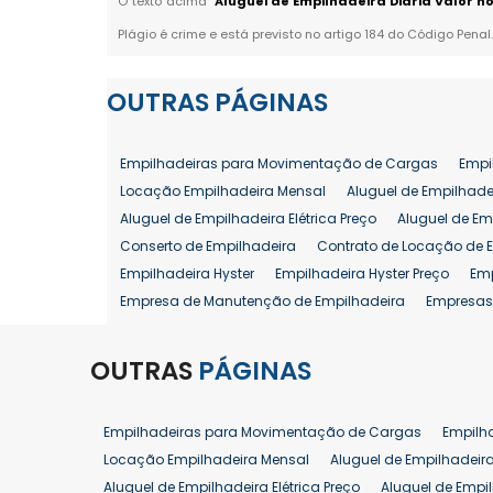
O texto acima "
Aluguel de Empilhadeira Diária Valor no
Plágio é crime e está previsto no artigo 184 do Código Penal
OUTRAS
PÁGINAS
Empilhadeiras para Movimentação de Cargas
Empi
Locação Empilhadeira Mensal
Aluguel de Empilhade
Aluguel de Empilhadeira Elétrica Preço
Aluguel de Em
Conserto de Empilhadeira
Contrato de Locação de 
Empilhadeira Hyster
Empilhadeira Hyster Preço
Em
Empresa de Manutenção de Empilhadeira
Empresas
Locação Empilhadeira Hyster
Locação Empilhadeira
Manutenção em Empilhadeiras
Manutenção Prevent
OUTRAS
PÁGINAS
Reforma de Empilhadeira
Comprar Empilhadeira
Venda de Empilhadeira
Venda de Empilhadeiras
Empilhadeiras para Movimentação de Cargas
Empilh
Aluguel de Empilhadeira 25 ton
Locação de Empilhad
Locação Empilhadeira Mensal
Aluguel de Empilhadeir
Venda Empilhadeiras 25 ton
Aluguel de Empilhadeira Elétrica Preço
Aluguel de Empi