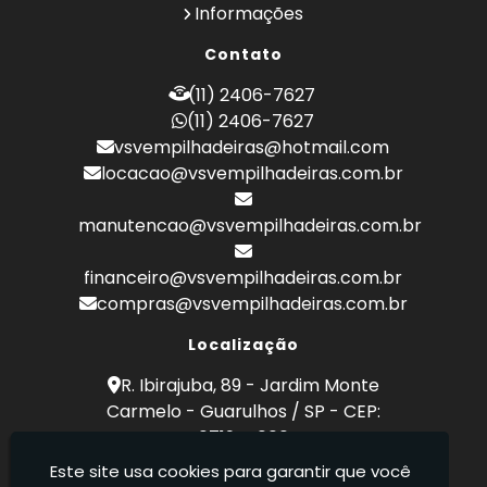
Empilhadeira a Combustão Hyster
Informações
Empilhadeiras
Empilhadeira a Combustão Toyota
Locação de Empilhadeira
Contato
Empilhadeira Hyster
Locação de Empilhadeiras Eletricas
Empilhadeira Hyster Preço
(11) 2406-7627
Locação Empilhadeira Hyster
Empilhadeira Locação
(11) 2406-7627
Empilhadeira Toyota
Locação Empilhadeira para
Hipermercados
vsvempilhadeiras@hotmail.com
Empresa de Empilhadeira
Locação Empilhadeira para Mercados
locacao@vsvempilhadeiras.com.br
Empresa de Locação de Empilhadeira
Manutenção de Empilhadeiras
Empresa de Manutenção de Empilhadeira
Manutenção em Empilhadeiras
manutencao@vsvempilhadeiras.com.br
Empresas de Manutenção de Empilhadeiras
Manutenção Preventiva Empilhadeiras
Locação de Empilhadeira
financeiro@vsvempilhadeiras.com.br
Peças de Empilhadeiras
Locação de Empilhadeiras Eletricas
compras@vsvempilhadeiras.com.br
Peças para Empilhadeiras
Locação Empilhadeira Hyster
Preço Aluguel Empilhadeira
Locação Empilhadeira para Hipermercados
Localização
Reforma de Empilhadeira
Locação Empilhadeira para Mercados
R. Ibirajuba, 89 - Jardim Monte
Comprar Empilhadeira
Manutenção de Empilhadeiras
Carmelo - Guarulhos / SP - CEP:
Comprar Empilhadeira Elétrica
Manutenção em Empilhadeiras
07194-000
Comprar Empilhadeira Eletrica Usada
Manutenção Preventiva Empilhadeiras
Comprar Empilhadeira Hyster
Este site usa cookies para garantir que você
Peças de Empilhadeiras
VSV Empilhadeiras - Venda, locação e