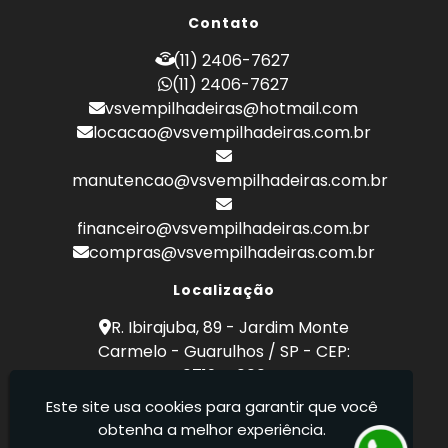
Empilhadeira a Combustão Toyota
Contato
Empilhadeira Hyster
Empilhadeira Hyster Preço
(11) 2406-7627
Empilhadeira Locação
(11) 2406-7627
Empilhadeira Toyota
vsvempilhadeiras@hotmail.com
Empresa de Empilhadeira
locacao@vsvempilhadeiras.com.br
Empresa de Locação de Empilhadeira
Empresa de Manutenção de Empilhadeira
manutencao@vsvempilhadeiras.com.br
Empresas de Manutenção de Empilhadeiras
Locação de Empilhadeira
financeiro@vsvempilhadeiras.com.br
Locação de Empilhadeiras Eletricas
compras@vsvempilhadeiras.com.br
Locação Empilhadeira Hyster
Locação Empilhadeira para Hipermercados
Localização
Locação Empilhadeira para Mercados
R. Ibirajuba, 89 - Jardim Monte
Manutenção de Empilhadeiras
Carmelo - Guarulhos / SP - CEP:
Manutenção em Empilhadeiras
07194-000
Manutenção Preventiva Empilhadeiras
Este site usa cookies para garantir que você
Peças de Empilhadeiras
VSV Empilhadeiras - Venda, locação e
obtenha a melhor experiência.
Peças para Empilhadeiras
manutenção de empilhadeiras