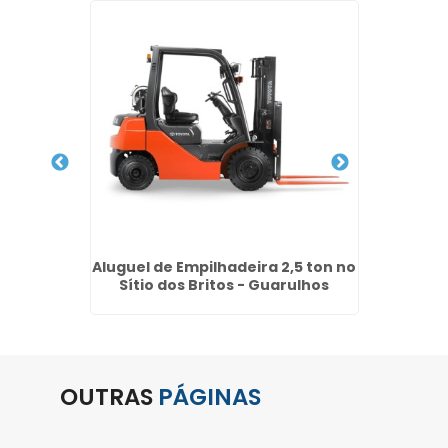
letricas
Aluguel de Empilhadeira 2,5 ton no
Locaçã
ulhos
Sítio dos Britos - Guarulhos
OUTRAS
PÁGINAS