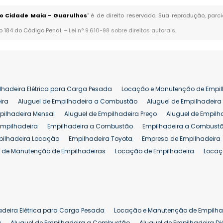
no Cidade Maia - Guarulhos
" é de direito reservado. Sua reprodução, parc
go 184 do Código Penal. –
Lei n° 9.610-98 sobre direitos autorais
.
lhadeira Elétrica para Carga Pesada
Locação e Manutenção de Empil
ira
Aluguel de Empilhadeira a Combustão
Aluguel de Empilhadeira 
pilhadeira Mensal
Aluguel de Empilhadeira Preço
Aluguel de Empilh
Empilhadeira
Empilhadeira a Combustão
Empilhadeira a Combustã
pilhadeira Locação
Empilhadeira Toyota
Empresa de Empilhadeira
 de Manutenção de Empilhadeiras
Locação de Empilhadeira
Locaç
 para Hipermercados
Locação Empilhadeira para Mercados
Manut
iva Empilhadeiras
Peças de Empilhadeiras
Peças para Empilhadeir
Comprar Empilhadeira Elétrica
Comprar Empilhadeira Eletrica Usada
Venda de Empilhadeiras Usadas
Venda Empilhadeiras
Preço de Em
adeira Elétrica para Carga Pesada
Locação e Manutenção de Empilha
eira 25 ton
Comprar Empilhadeira 25 ton
Empilhadeira a Combust
a
Aluguel de Empilhadeira a Combustão
Aluguel de Empilhadeira Di