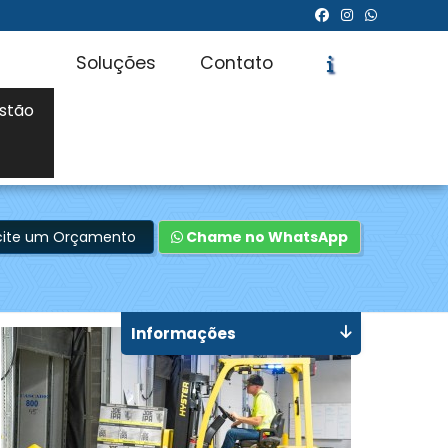
Soluções
Contato
stão
icite um Orçamento
Chame no WhatsApp
Informações