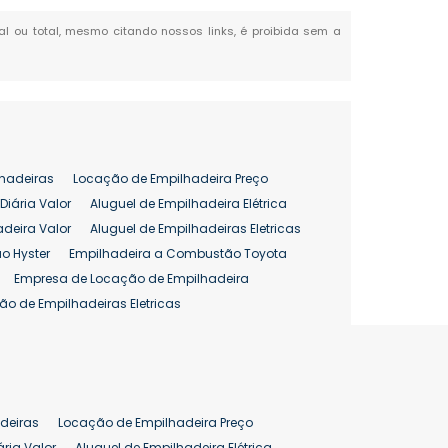
ial ou total, mesmo citando nossos links, é proibida sem a
hadeiras
Locação de Empilhadeira Preço
Diária Valor
Aluguel de Empilhadeira Elétrica
adeira Valor
Aluguel de Empilhadeiras Eletricas
o Hyster
Empilhadeira a Combustão Toyota
Empresa de Locação de Empilhadeira
ão de Empilhadeiras Eletricas
enção de Empilhadeiras
as
Preço Aluguel Empilhadeira
Comprar Empilhadeira Hyster
pilhadeira
Empilhadeira Venda
deiras
Locação de Empilhadeira Preço
ão 25 ton
Preço de Empilhadeira 25 ton
ária Valor
Aluguel de Empilhadeira Elétrica