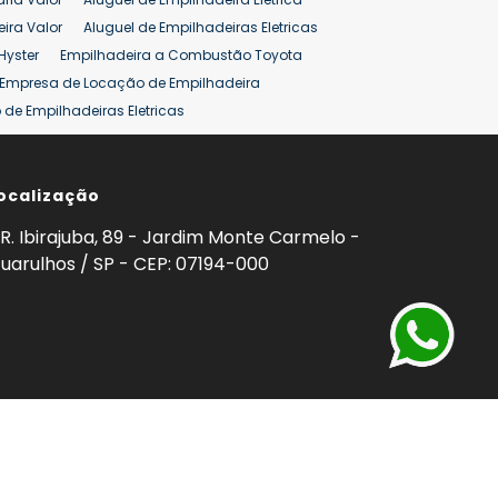
ira Valor
Aluguel de Empilhadeiras Eletricas
Hyster
Empilhadeira a Combustão Toyota
Empresa de Locação de Empilhadeira
de Empilhadeiras Eletricas
ção de Empilhadeiras
Preço Aluguel Empilhadeira
ocalização
omprar Empilhadeira Hyster
Venda de Empilhadeira
enda
Aluguel de Empilhadeira 25 ton
R. Ibirajuba, 89 - Jardim Monte Carmelo -
5 ton
Venda Empilhadeiras 25 ton
uarulhos / SP - CEP: 07194-000