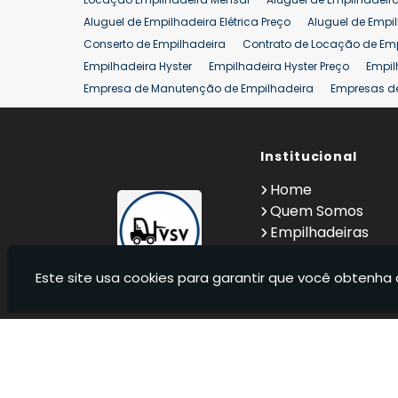
Venda Empilhadeiras 25 ton
Aluguel de Empilhadeira Elétrica Preço
Aluguel de Empi
Conserto de Empilhadeira
Contrato de Locação de Em
Empilhadeira Hyster
Empilhadeira Hyster Preço
Empil
Empresa de Manutenção de Empilhadeira
Empresas d
Locação Empilhadeira Hyster
Locação Empilhadeira p
Manutenção em Empilhadeiras
Manutenção Preventiv
Reforma de Empilhadeira
Comprar Empilhadeira
Institucional
Co
Venda de Empilhadeiras
Venda de Empilhadeiras Us
Home
Locação de Empilhadeira 25 ton
Comprar Empilhadeir
Quem Somos
Empilhadeiras
Contato
Informações
Este site usa cookies para garantir que você obtenha 
VSV Empilhadeiras - Venda, locação e manutenção