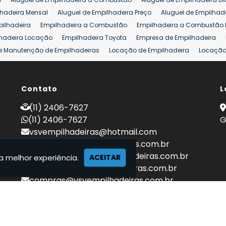
lhadeira Mensal
Aluguel de Empilhadeira Preço
Aluguel de Empilhade
pilhadeira
Empilhadeira a Combustão
Empilhadeira a Combustão 
hadeira Locação
Empilhadeira Toyota
Empresa de Empilhadeira
e Manutenção de Empilhadeiras
Locação de Empilhadeira
Locação 
ara Hipermercados
Locação Empilhadeira para Mercados
Manuten
a Empilhadeiras
Peças de Empilhadeiras
Peças para Empilhadeiras
mprar Empilhadeira Elétrica
Contato
Comprar Empilhadeira Eletrica Usada
L
C
adas
Venda Empilhadeiras
Preço de Empilhadeira
Empilhadeira V
(11) 2406-7627
a 25 ton
Empilhadeira a Combustão 25 ton
Preço de Empilhadeira 2
(11) 2406-7627
G
vsvempilhadeiras@hotmail.com
locacao@vsvempilhadeiras.com.br
manutencao@vsvempilhadeiras.com.br
a melhor experiência.
ACEITAR
financeiro@vsvempilhadeiras.com.br
compras@vsvempilhadeiras.com.br
 de empilhadeiras