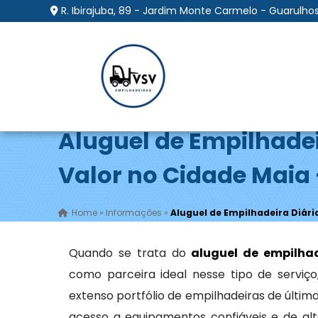
R. Ibirajuba, 89 - Jardim Monte Carmelo - Guarulhos
Aluguel de Empilhadei
Valor no Cidade Maia
Home
»
Informações
»
Aluguel de Empilhadeira Diári
Quando se trata do
aluguel de empilhad
como parceira ideal nesse tipo de servi
extenso portfólio de empilhadeiras de últi
acesso a equipamentos confiáveis e de alt