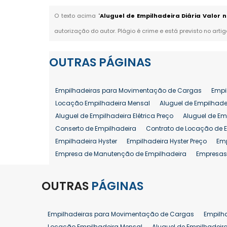
O texto acima "
Aluguel de Empilhadeira Diária Valor 
autorização do autor. Plágio é crime e está previsto no arti
OUTRAS
PÁGINAS
Empilhadeiras para Movimentação de Cargas
Empi
Locação Empilhadeira Mensal
Aluguel de Empilhade
Aluguel de Empilhadeira Elétrica Preço
Aluguel de Em
Conserto de Empilhadeira
Contrato de Locação de 
Empilhadeira Hyster
Empilhadeira Hyster Preço
Em
Empresa de Manutenção de Empilhadeira
Empresas
Locação Empilhadeira Hyster
Locação Empilhadeira
Manutenção em Empilhadeiras
Manutenção Prevent
OUTRAS
PÁGINAS
Reforma de Empilhadeira
Comprar Empilhadeira
Venda de Empilhadeira
Venda de Empilhadeiras
Empilhadeiras para Movimentação de Cargas
Empilh
Aluguel de Empilhadeira 25 ton
Locação de Empilhad
Locação Empilhadeira Mensal
Aluguel de Empilhadeir