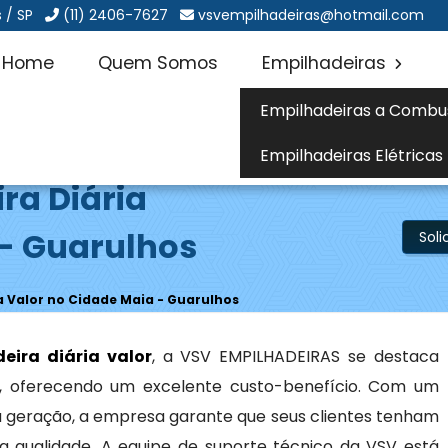
 / SP
(11) 2406-7627
vsvempilhadeiras@hotmail.com
Home
Quem Somos
Empilhadeiras
Empilhadeiras a Combu
Empilhadeiras Elétricas
ra Diária
 - Guarulhos
Sol
a Valor no Cidade Maia - Guarulhos
eira diária valor
, a VSV EMPILHADEIRAS se destaca
ço, oferecendo um excelente custo-benefício. Com um
ma geração, a empresa garante que seus clientes tenham
a qualidade. A equipe de suporte técnico da VSV está