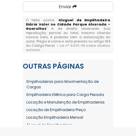
Enviar
O texto acima "
Aluguel de Empilhadeira
Diária Valor no Cidade Parque Alvorada -
Guarulhos
" é de direito reservado. Sua
reprodução, parcial ou total, mesmo citando
nossos links, é proibida sem a autorização do
autor. Plágio é crime e está previsto no artigo 184
do Código Penal. –
Lei n° 9.610-98 sobre direitos
autorais
.
OUTRAS
PÁGINAS
Empilhadeiras para Movimentação de
Cargas
Empilhadeira Elétrica para Carga Pesada
Locação e Manutenção de Empilhadeiras
Locação de Empilhadeira Preço
Locação Empilhadeira Mensal
Aluguel de Empilhadeira
Aluguel de Empilhadeira a Combustão