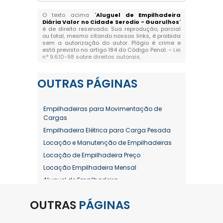
O texto acima "
Aluguel de Empilhadeira
Diária Valor no Cidade Serodio - Guarulhos
"
é de direito reservado. Sua reprodução, parcial
ou total, mesmo citando nossos links, é proibida
sem a autorização do autor. Plágio é crime e
está previsto no artigo 184 do Código Penal. –
Lei
n° 9.610-98 sobre direitos autorais
.
OUTRAS
PÁGINAS
Empilhadeiras para Movimentação de
Cargas
Empilhadeira Elétrica para Carga Pesada
Locação e Manutenção de Empilhadeiras
Locação de Empilhadeira Preço
Locação Empilhadeira Mensal
Aluguel de Empilhadeira
Aluguel de Empilhadeira a Combustão
OUTRAS
PÁGINAS
Aluguel de Empilhadeira Diária Valor
Aluguel de Empilhadeira Elétrica