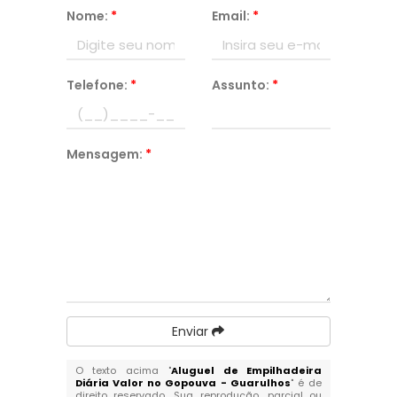
Nome:
*
Email:
*
Telefone:
*
Assunto:
*
Mensagem:
*
Enviar
O texto acima "
Aluguel de Empilhadeira
Diária Valor no Gopouva - Guarulhos
" é de
direito reservado. Sua reprodução, parcial ou