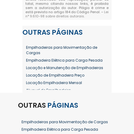
total, mesmo citando nossos links, é proibida
sem a autorização do autor. Plágio é crime e
está previsto no artigo 184 do Código Penal. –
Lei
n° 9.610-98 sobre direitos autorais
.
OUTRAS
PÁGINAS
Empilhadeiras para Movimentação de
Cargas
Empilhadeira Elétrica para Carga Pesada
Locação e Manutenção de Empilhadeiras
Locação de Empilhadeira Preço
Locação Empilhadeira Mensal
Aluguel de Empilhadeira
Aluguel de Empilhadeira a Combustão
OUTRAS
PÁGINAS
Aluguel de Empilhadeira Diária Valor
Aluguel de Empilhadeira Elétrica
Aluguel de Empilhadeira Elétrica Preço
Empilhadeiras para Movimentação de Cargas
Aluguel de Empilhadeira Mensal
Empilhadeira Elétrica para Carga Pesada