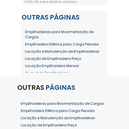
9.610-98 sobre direitos autorais
.
OUTRAS
PÁGINAS
Empilhadeiras para Movimentação de
Cargas
Empilhadeira Elétrica para Carga Pesada
Locação e Manutenção de Empilhadeiras
Locação de Empilhadeira Preço
Locação Empilhadeira Mensal
Aluguel de Empilhadeira
Aluguel de Empilhadeira a Combustão
OUTRAS
PÁGINAS
Aluguel de Empilhadeira Diária Valor
Aluguel de Empilhadeira Elétrica
Aluguel de Empilhadeira Elétrica Preço
Empilhadeiras para Movimentação de Cargas
Aluguel de Empilhadeira Mensal
Empilhadeira Elétrica para Carga Pesada
Aluguel de Empilhadeira Preço
Locação e Manutenção de Empilhadeiras
Aluguel de Empilhadeira Valor
Locação de Empilhadeira Preço