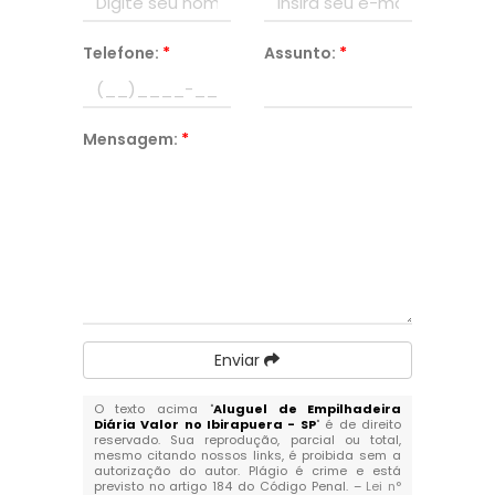
Telefone:
*
Assunto:
*
Mensagem:
*
Enviar
O texto acima "
Aluguel de Empilhadeira
Diária Valor no Ibirapuera - SP
" é de direito
reservado. Sua reprodução, parcial ou total,
mesmo citando nossos links, é proibida sem a
autorização do autor. Plágio é crime e está
previsto no artigo 184 do Código Penal. –
Lei n°