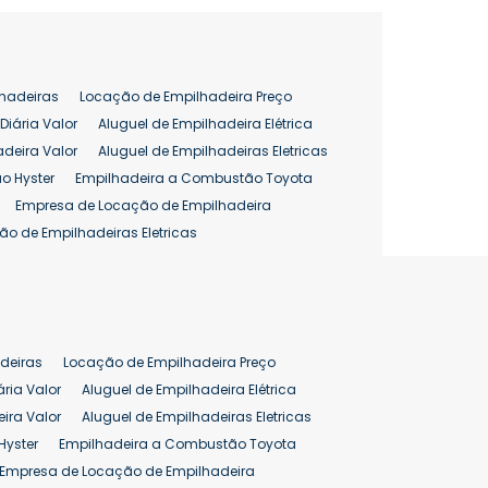
hadeiras
Locação de Empilhadeira Preço
Diária Valor
Aluguel de Empilhadeira Elétrica
adeira Valor
Aluguel de Empilhadeiras Eletricas
o Hyster
Empilhadeira a Combustão Toyota
Empresa de Locação de Empilhadeira
ão de Empilhadeiras Eletricas
enção de Empilhadeiras
as
Preço Aluguel Empilhadeira
Comprar Empilhadeira Hyster
pilhadeira
Empilhadeira Venda
deiras
Locação de Empilhadeira Preço
ão 25 ton
Preço de Empilhadeira 25 ton
ária Valor
Aluguel de Empilhadeira Elétrica
ira Valor
Aluguel de Empilhadeiras Eletricas
Hyster
Empilhadeira a Combustão Toyota
Empresa de Locação de Empilhadeira