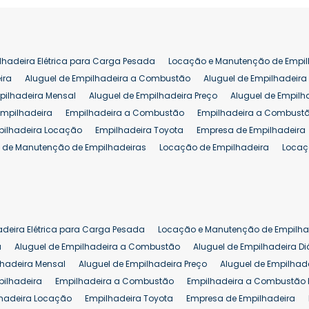
lhadeira Elétrica para Carga Pesada
Locação e Manutenção de Empil
ira
Aluguel de Empilhadeira a Combustão
Aluguel de Empilhadeira 
pilhadeira Mensal
Aluguel de Empilhadeira Preço
Aluguel de Empilh
Empilhadeira
Empilhadeira a Combustão
Empilhadeira a Combustã
pilhadeira Locação
Empilhadeira Toyota
Empresa de Empilhadeira
 de Manutenção de Empilhadeiras
Locação de Empilhadeira
Locaç
 para Hipermercados
Locação Empilhadeira para Mercados
Manut
iva Empilhadeiras
Peças de Empilhadeiras
Peças para Empilhadeir
Comprar Empilhadeira Elétrica
Comprar Empilhadeira Eletrica Usada
Venda de Empilhadeiras Usadas
Venda Empilhadeiras
Preço de Em
adeira Elétrica para Carga Pesada
Locação e Manutenção de Empilha
eira 25 ton
Comprar Empilhadeira 25 ton
Empilhadeira a Combust
a
Aluguel de Empilhadeira a Combustão
Aluguel de Empilhadeira Di
lhadeira Mensal
Aluguel de Empilhadeira Preço
Aluguel de Empilhade
pilhadeira
Empilhadeira a Combustão
Empilhadeira a Combustão 
hadeira Locação
Empilhadeira Toyota
Empresa de Empilhadeira