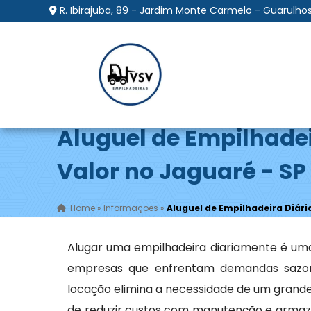
R. Ibirajuba, 89 - Jardim Monte Carmelo - Guarulhos
Aluguel de Empilhadei
Valor no Jaguaré - SP
Home
»
Informações
»
Aluguel de Empilhadeira Diári
Alugar uma empilhadeira diariamente é uma
empresas que enfrentam demandas sazona
locação elimina a necessidade de um grande
de reduzir custos com manutenção e armaze