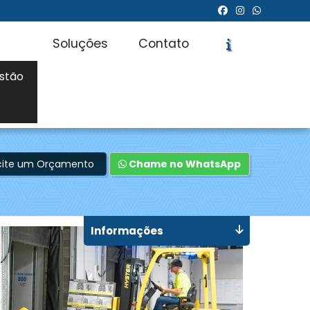
Soluções
Contato
stão
icite um Orçamento
Chame no WhatsApp
Informações