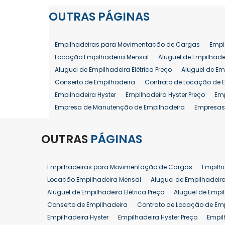
OUTRAS
PÁGINAS
Empilhadeiras para Movimentação de Cargas
Empi
Locação Empilhadeira Mensal
Aluguel de Empilhade
Aluguel de Empilhadeira Elétrica Preço
Aluguel de Em
Conserto de Empilhadeira
Contrato de Locação de 
Empilhadeira Hyster
Empilhadeira Hyster Preço
Em
Empresa de Manutenção de Empilhadeira
Empresas
Locação Empilhadeira Hyster
Locação Empilhadeira
Manutenção em Empilhadeiras
Manutenção Prevent
OUTRAS
PÁGINAS
Reforma de Empilhadeira
Comprar Empilhadeira
Venda de Empilhadeira
Venda de Empilhadeiras
Empilhadeiras para Movimentação de Cargas
Empilh
Aluguel de Empilhadeira 25 ton
Locação de Empilhad
Locação Empilhadeira Mensal
Aluguel de Empilhadeir
Venda Empilhadeiras 25 ton
Aluguel de Empilhadeira Elétrica Preço
Aluguel de Empi
Conserto de Empilhadeira
Contrato de Locação de Em
Empilhadeira Hyster
Empilhadeira Hyster Preço
Empil