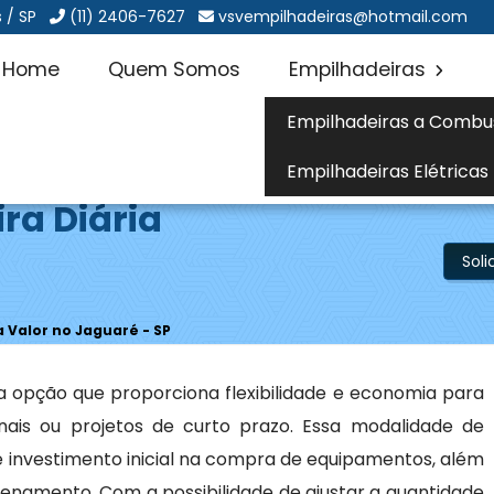
 / SP
(11) 2406-7627
vsvempilhadeiras@hotmail.com
Home
Quem Somos
Empilhadeiras
Empilhadeiras a Combu
Empilhadeiras Elétricas
ra Diária
Sol
a Valor no Jaguaré - SP
 opção que proporciona flexibilidade e economia para
is ou projetos de curto prazo. Essa modalidade de
 investimento inicial na compra de equipamentos, além
namento. Com a possibilidade de ajustar a quantidade