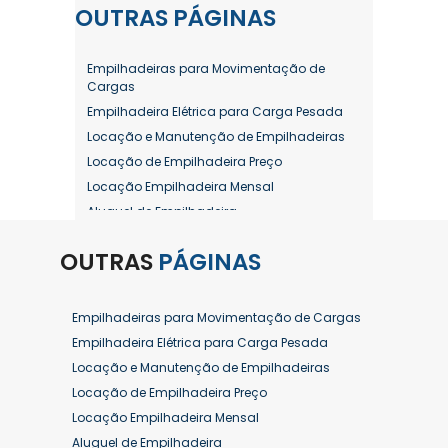
OUTRAS
PÁGINAS
Empilhadeiras para Movimentação de
Cargas
Empilhadeira Elétrica para Carga Pesada
Locação e Manutenção de Empilhadeiras
Locação de Empilhadeira Preço
Locação Empilhadeira Mensal
Aluguel de Empilhadeira
Aluguel de Empilhadeira a Combustão
OUTRAS
PÁGINAS
Aluguel de Empilhadeira Diária Valor
Aluguel de Empilhadeira Elétrica
Aluguel de Empilhadeira Elétrica Preço
Empilhadeiras para Movimentação de Cargas
Aluguel de Empilhadeira Mensal
Empilhadeira Elétrica para Carga Pesada
Aluguel de Empilhadeira Preço
Locação e Manutenção de Empilhadeiras
Aluguel de Empilhadeira Valor
Locação de Empilhadeira Preço
Aluguel de Empilhadeiras Eletricas
Locação Empilhadeira Mensal
Conserto de Empilhadeira
Aluguel de Empilhadeira