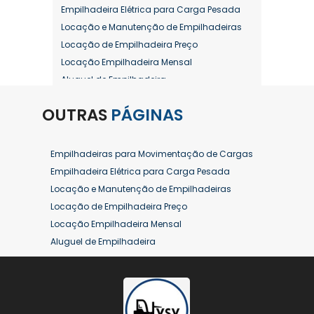
Empilhadeira Elétrica para Carga Pesada
Locação e Manutenção de Empilhadeiras
Locação de Empilhadeira Preço
Locação Empilhadeira Mensal
Aluguel de Empilhadeira
Aluguel de Empilhadeira a Combustão
OUTRAS
PÁGINAS
Aluguel de Empilhadeira Diária Valor
Aluguel de Empilhadeira Elétrica
Aluguel de Empilhadeira Elétrica Preço
Empilhadeiras para Movimentação de Cargas
Aluguel de Empilhadeira Mensal
Empilhadeira Elétrica para Carga Pesada
Aluguel de Empilhadeira Preço
Locação e Manutenção de Empilhadeiras
Aluguel de Empilhadeira Valor
Locação de Empilhadeira Preço
Aluguel de Empilhadeiras Eletricas
Locação Empilhadeira Mensal
Conserto de Empilhadeira
Aluguel de Empilhadeira
Contrato de Locação de Empilhadeira
Aluguel de Empilhadeira a Combustão
Empilhadeira a Combustão
Aluguel de Empilhadeira Diária Valor
Empilhadeira a Combustão Hyster
Aluguel de Empilhadeira Elétrica
Empilhadeira a Combustão Toyota
Aluguel de Empilhadeira Elétrica Preço