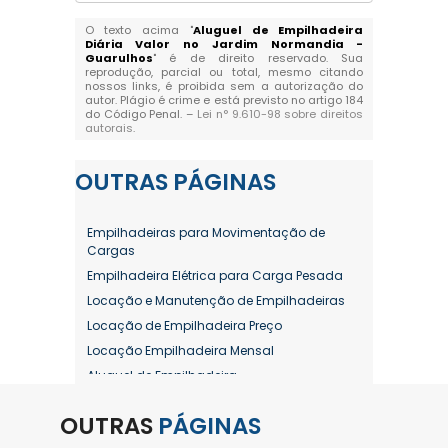
O texto acima "
Aluguel de Empilhadeira
Diária Valor no Jardim Normandia -
Guarulhos
" é de direito reservado. Sua
reprodução, parcial ou total, mesmo citando
nossos links, é proibida sem a autorização do
autor. Plágio é crime e está previsto no artigo 184
do Código Penal. –
Lei n° 9.610-98 sobre direitos
autorais
.
OUTRAS
PÁGINAS
Empilhadeiras para Movimentação de
Cargas
Empilhadeira Elétrica para Carga Pesada
Locação e Manutenção de Empilhadeiras
Locação de Empilhadeira Preço
Locação Empilhadeira Mensal
Aluguel de Empilhadeira
Aluguel de Empilhadeira a Combustão
OUTRAS
PÁGINAS
Aluguel de Empilhadeira Diária Valor