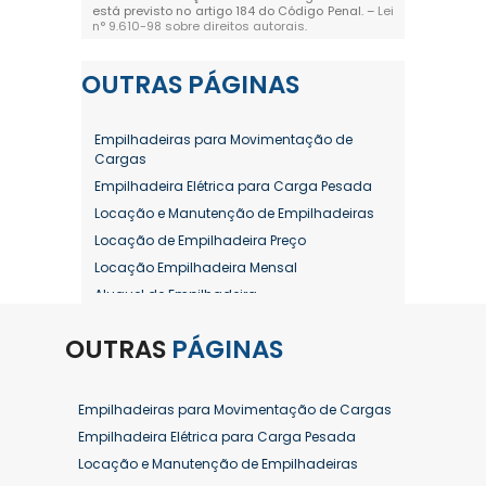
está previsto no artigo 184 do Código Penal. –
Lei
n° 9.610-98 sobre direitos autorais
.
OUTRAS
PÁGINAS
Empilhadeiras para Movimentação de
Cargas
Empilhadeira Elétrica para Carga Pesada
Locação e Manutenção de Empilhadeiras
Locação de Empilhadeira Preço
Locação Empilhadeira Mensal
Aluguel de Empilhadeira
Aluguel de Empilhadeira a Combustão
OUTRAS
PÁGINAS
Aluguel de Empilhadeira Diária Valor
Aluguel de Empilhadeira Elétrica
Aluguel de Empilhadeira Elétrica Preço
Empilhadeiras para Movimentação de Cargas
Aluguel de Empilhadeira Mensal
Empilhadeira Elétrica para Carga Pesada
Aluguel de Empilhadeira Preço
Locação e Manutenção de Empilhadeiras
Aluguel de Empilhadeira Valor