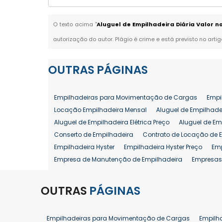
O texto acima "
Aluguel de Empilhadeira Diária Valor n
autorização do autor. Plágio é crime e está previsto no arti
OUTRAS
PÁGINAS
Empilhadeiras para Movimentação de Cargas
Empi
Locação Empilhadeira Mensal
Aluguel de Empilhade
Aluguel de Empilhadeira Elétrica Preço
Aluguel de Em
Conserto de Empilhadeira
Contrato de Locação de 
Empilhadeira Hyster
Empilhadeira Hyster Preço
Em
Empresa de Manutenção de Empilhadeira
Empresas
Locação Empilhadeira Hyster
Locação Empilhadeira
Manutenção em Empilhadeiras
Manutenção Prevent
OUTRAS
PÁGINAS
Reforma de Empilhadeira
Comprar Empilhadeira
Venda de Empilhadeira
Venda de Empilhadeiras
Empilhadeiras para Movimentação de Cargas
Empilh
Aluguel de Empilhadeira 25 ton
Locação de Empilhad