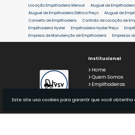
Locação Empilhadeira Mensal
Aluguel de Empilhadeir
Venda Empilhadeiras 25 ton
Aluguel de Empilhadeira Elétrica Preço
Aluguel de Empi
Conserto de Empilhadeira
Contrato de Locação de Em
Empilhadeira Hyster
Empilhadeira Hyster Preço
Empil
Empresa de Manutenção de Empilhadeira
Empresas d
Locação Empilhadeira Hyster
Locação Empilhadeira p
Manutenção em Empilhadeiras
Manutenção Preventiv
Reforma de Empilhadeira
Comprar Empilhadeira
Institucional
Co
Venda de Empilhadeiras
Venda de Empilhadeiras Us
Home
Locação de Empilhadeira 25 ton
Comprar Empilhadeir
Quem Somos
Empilhadeiras
Contato
Informações
Este site usa cookies para garantir que você obtenha 
VSV Empilhadeiras - Venda, locação e manutenção