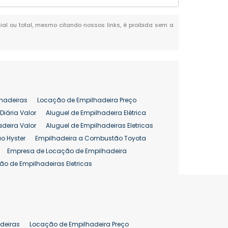
cial ou total, mesmo citando nossos links, é proibida sem a
hadeiras
Locação de Empilhadeira Preço
Diária Valor
Aluguel de Empilhadeira Elétrica
adeira Valor
Aluguel de Empilhadeiras Eletricas
o Hyster
Empilhadeira a Combustão Toyota
Empresa de Locação de Empilhadeira
ão de Empilhadeiras Eletricas
enção de Empilhadeiras
as
Preço Aluguel Empilhadeira
Comprar Empilhadeira Hyster
pilhadeira
Empilhadeira Venda
deiras
Locação de Empilhadeira Preço
ão 25 ton
Preço de Empilhadeira 25 ton