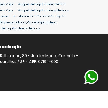
ária Valor
Aluguel de Empilhadeira Elétrica
ira Valor
Aluguel de Empilhadeiras Eletricas
Hyster
Empilhadeira a Combustão Toyota
Empresa de Locação de Empilhadeira
de Empilhadeiras Eletricas
ção de Empilhadeiras
Preço Aluguel Empilhadeira
ocalização
omprar Empilhadeira Hyster
Venda de Empilhadeira
enda
Aluguel de Empilhadeira 25 ton
R. Ibirajuba, 89 - Jardim Monte Carmelo -
5 ton
Venda Empilhadeiras 25 ton
uarulhos / SP - CEP: 07194-000