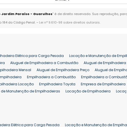
o Jardim Paraíso - Guarulhos
" é de direito reservado. Sua reprodução, par
go 184 do Código Penal. –
Lei n° 9.610-98 sobre direitos autorais
.
lhadeira Elétrica para Carga Pesada
Locação e Manutenção de Empil
ira
Aluguel de Empilhadeira a Combustão
Aluguel de Empilhadeira 
pilhadeira Mensal
Aluguel de Empilhadeira Preço
Aluguel de Empilh
Empilhadeira
Empilhadeira a Combustão
Empilhadeira a Combustã
pilhadeira Locação
Empilhadeira Toyota
Empresa de Empilhadeira
 de Manutenção de Empilhadeiras
Locação de Empilhadeira
Locaç
 para Hipermercados
Locação Empilhadeira para Mercados
Manut
iva Empilhadeiras
Peças de Empilhadeiras
Peças para Empilhadeir
Comprar Empilhadeira Elétrica
Comprar Empilhadeira Eletrica Usada
Venda de Empilhadeiras Usadas
Venda Empilhadeiras
Preço de Em
adeira Elétrica para Carga Pesada
Locação e Manutenção de Empilha
eira 25 ton
Comprar Empilhadeira 25 ton
Empilhadeira a Combust