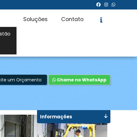
Soluções
Contato
stão
icite um Orçamento
Chame no WhatsApp
Informações