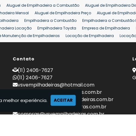
a
Aluguel de Empilhadeira a Combustão
Aluguel de Empilhadeira Di
lhadeira Mensal
Aluguel de Empilhadeira Preço
Aluguel de Empilhade
pilhadeira
Empilhadeira a Combustão
Empilhadeira a Combustão 
hadeira Locação
Empilhadeira Toyota
Empresa de Empilhadeira
e Manutenção de Empilhadeiras
Locação de Empilhadeira
Locação 
ara Hipermercados
Locação Empilhadeira para Mercados
Manuten
a Empilhadeiras
Peças de Empilhadeiras
Peças para Empilhadeiras
mprar Empilhadeira Elétrica
Contato
Comprar Empilhadeira Eletrica Usada
L
C
adas
Venda Empilhadeiras
Preço de Empilhadeira
Empilhadeira V
(11) 2406-7627
a 25 ton
Empilhadeira a Combustão 25 ton
Preço de Empilhadeira 2
(11) 2406-7627
G
vsvempilhadeiras@hotmail.com
locacao@vsvempilhadeiras.com.br
manutencao@vsvempilhadeiras.com.br
a melhor experiência.
ACEITAR
financeiro@vsvempilhadeiras.com.br
compras@vsvempilhadeiras.com.br
 de empilhadeiras