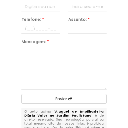
Telefone:
*
Assunto:
*
Mensagem:
*
Enviar
O texto acima "
Aluguel de Empilhadeira
Diária Valor no Jardim Paulistano
" é de
direito reservado. Sua reprodução, parcial ou
total, mesmo citando nossos links, é proibida
sem a autorização do autor. Plágio é crime e