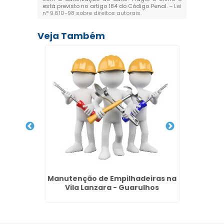
está previsto no artigo 184 do Código Penal. –
Lei
n° 9.610-98 sobre direitos autorais
.
Veja Também
na
Manutenção de Empilhadeiras na
Comp
Vila Lanzara - Guarulhos