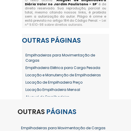
O texto acima "
Aluguel de Empilhadeira
Diária Valor no Jardim Paulistano - SP
" é de
direito reservado. Sua reprodução, parcial ou
total, mesmo citando nossos links, é proibida
sem a autorização do autor. Plágio é crime e
está previsto no artigo 184 do Código Penal. –
Lei
n° 9.610-98 sobre direitos autorais
.
OUTRAS
PÁGINAS
Empilhadeiras para Movimentação de
Cargas
Empilhadeira Elétrica para Carga Pesada
Locação e Manutenção de Empilhadeiras
Locação de Empilhadeira Preço
Locação Empilhadeira Mensal
Aluguel de Empilhadeira
Aluguel de Empilhadeira a Combustão
OUTRAS
PÁGINAS
Aluguel de Empilhadeira Diária Valor
Aluguel de Empilhadeira Elétrica
Aluguel de Empilhadeira Elétrica Preço
Empilhadeiras para Movimentação de Cargas