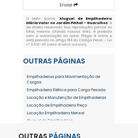
Enviar
O texto acima "
Aluguel de Empilhadeira
Diária Valor no Jardim Pinhal - Guarulhos
" é
de direito reservado. Sua reprodução, parcial ou
total, mesmo citando nossos links, é proibida
sem a autorização do autor. Plágio é crime e
está previsto no artigo 184 do Código Penal. –
Lei
n° 9.610-98 sobre direitos autorais
.
OUTRAS
PÁGINAS
Empilhadeiras para Movimentação de
Cargas
Empilhadeira Elétrica para Carga Pesada
Locação e Manutenção de Empilhadeiras
Locação de Empilhadeira Preço
Locação Empilhadeira Mensal
Aluguel de Empilhadeira
Aluguel de Empilhadeira a Combustão
OUTRAS
PÁGINAS
Aluguel de Empilhadeira Diária Valor