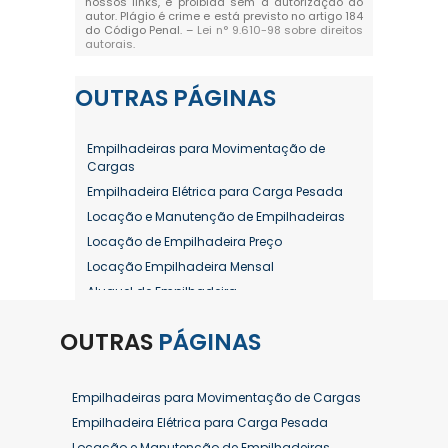
nossos links, é proibida sem a autorização do
autor. Plágio é crime e está previsto no artigo 184
do Código Penal. –
Lei n° 9.610-98 sobre direitos
autorais
.
OUTRAS
PÁGINAS
Empilhadeiras para Movimentação de
Cargas
Empilhadeira Elétrica para Carga Pesada
Locação e Manutenção de Empilhadeiras
Locação de Empilhadeira Preço
Locação Empilhadeira Mensal
Aluguel de Empilhadeira
Aluguel de Empilhadeira a Combustão
OUTRAS
PÁGINAS
Aluguel de Empilhadeira Diária Valor
Aluguel de Empilhadeira Elétrica
Aluguel de Empilhadeira Elétrica Preço
Empilhadeiras para Movimentação de Cargas
Aluguel de Empilhadeira Mensal
Empilhadeira Elétrica para Carga Pesada
Aluguel de Empilhadeira Preço
Locação e Manutenção de Empilhadeiras