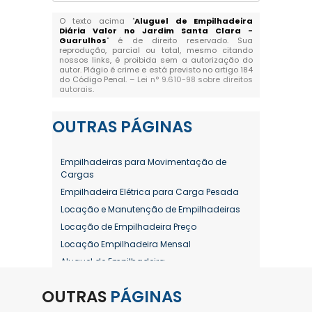
O texto acima "
Aluguel de Empilhadeira
Diária Valor no Jardim Santa Clara -
Guarulhos
" é de direito reservado. Sua
reprodução, parcial ou total, mesmo citando
nossos links, é proibida sem a autorização do
autor. Plágio é crime e está previsto no artigo 184
do Código Penal. –
Lei n° 9.610-98 sobre direitos
autorais
.
OUTRAS
PÁGINAS
Empilhadeiras para Movimentação de
Cargas
Empilhadeira Elétrica para Carga Pesada
Locação e Manutenção de Empilhadeiras
Locação de Empilhadeira Preço
Locação Empilhadeira Mensal
Aluguel de Empilhadeira
Aluguel de Empilhadeira a Combustão
OUTRAS
PÁGINAS
Aluguel de Empilhadeira Diária Valor