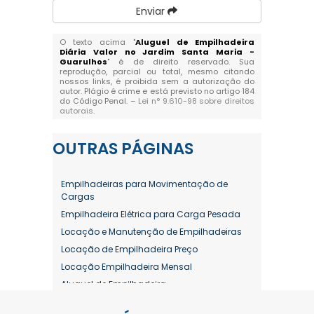
Enviar
O texto acima "
Aluguel de Empilhadeira
Diária Valor no Jardim Santa Maria -
Guarulhos
" é de direito reservado. Sua
reprodução, parcial ou total, mesmo citando
nossos links, é proibida sem a autorização do
autor. Plágio é crime e está previsto no artigo 184
do Código Penal. –
Lei n° 9.610-98 sobre direitos
autorais
.
OUTRAS
PÁGINAS
Empilhadeiras para Movimentação de
Cargas
Empilhadeira Elétrica para Carga Pesada
Locação e Manutenção de Empilhadeiras
Locação de Empilhadeira Preço
Locação Empilhadeira Mensal
Aluguel de Empilhadeira
Aluguel de Empilhadeira a Combustão