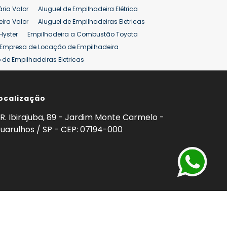
ária Valor
Aluguel de Empilhadeira Elétrica
ira Valor
Aluguel de Empilhadeiras Eletricas
Hyster
Empilhadeira a Combustão Toyota
Empresa de Locação de Empilhadeira
de Empilhadeiras Eletricas
ção de Empilhadeiras
Preço Aluguel Empilhadeira
ocalização
omprar Empilhadeira Hyster
Venda de Empilhadeira
enda
Aluguel de Empilhadeira 25 ton
R. Ibirajuba, 89 - Jardim Monte Carmelo -
5 ton
Venda Empilhadeiras 25 ton
uarulhos / SP - CEP: 07194-000