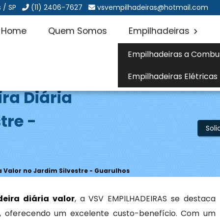
 / SP
(11) 2406-7627
vsvempilhadeiras@hotmail.com
Home
Quem Somos
Empilhadeiras
Empilhadeiras a Combu
Empilhadeiras Elétricas
ra Diária
tre -
Sol
a Valor no Jardim Silvestre - Guarulhos
eira diária valor
, a VSV EMPILHADEIRAS se destaca
ço, oferecendo um excelente custo-benefício. Com um