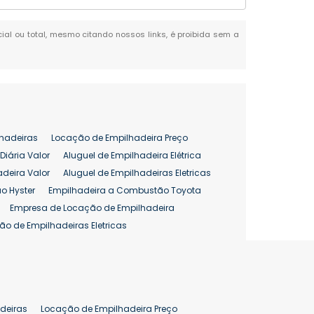
rcial ou total, mesmo citando nossos links, é proibida sem a
hadeiras
Locação de Empilhadeira Preço
Diária Valor
Aluguel de Empilhadeira Elétrica
adeira Valor
Aluguel de Empilhadeiras Eletricas
o Hyster
Empilhadeira a Combustão Toyota
Empresa de Locação de Empilhadeira
ão de Empilhadeiras Eletricas
enção de Empilhadeiras
as
Preço Aluguel Empilhadeira
Comprar Empilhadeira Hyster
pilhadeira
Empilhadeira Venda
deiras
Locação de Empilhadeira Preço
ão 25 ton
Preço de Empilhadeira 25 ton