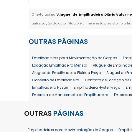
O texto acima "
Aluguel de Empilhadeira Diária Valor no
autorização do autor. Plágio é crime e está previsto no arti
OUTRAS
PÁGINAS
Empilhadeiras para Movimentação de Cargas
Empi
Locação Empilhadeira Mensal
Aluguel de Empilhade
Aluguel de Empilhadeira Elétrica Preço
Aluguel de Em
Conserto de Empilhadeira
Contrato de Locação de 
Empilhadeira Hyster
Empilhadeira Hyster Preço
Em
Empresa de Manutenção de Empilhadeira
Empresas
Locação Empilhadeira Hyster
Locação Empilhadeira
Manutenção em Empilhadeiras
Manutenção Prevent
OUTRAS
PÁGINAS
Reforma de Empilhadeira
Comprar Empilhadeira
Venda de Empilhadeira
Venda de Empilhadeiras
Empilhadeiras para Movimentação de Cargas
Empilh
Aluguel de Empilhadeira 25 ton
Locação de Empilhad