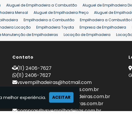
a
Aluguel de Empilhadeira a Combustão
Aluguel de Empilhadeira Di
lhadeira Mensal
Aluguel de Empilhadeira Preço
Aluguel de Empilhade
pilhadeira
Empilhadeira a Combustão
Empilhadeira a Combustão 
hadeira Locação
Empilhadeira Toyota
Empresa de Empilhadeira
e Manutenção de Empilhadeiras
Locação de Empilhadeira
Locação 
ara Hipermercados
Locação Empilhadeira para Mercados
Manuten
a Empilhadeiras
Peças de Empilhadeiras
Peças para Empilhadeiras
mprar Empilhadeira Elétrica
Contato
Comprar Empilhadeira Eletrica Usada
L
C
adas
Venda Empilhadeiras
Preço de Empilhadeira
Empilhadeira V
(11) 2406-7627
a 25 ton
Empilhadeira a Combustão 25 ton
Preço de Empilhadeira 2
(11) 2406-7627
G
vsvempilhadeiras@hotmail.com
locacao@vsvempilhadeiras.com.br
manutencao@vsvempilhadeiras.com.br
a melhor experiência.
ACEITAR
financeiro@vsvempilhadeiras.com.br
compras@vsvempilhadeiras.com.br
 de empilhadeiras