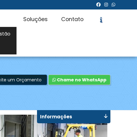
Soluções
Contato
stão
icite um Orçamento
Chame no WhatsApp
Informações