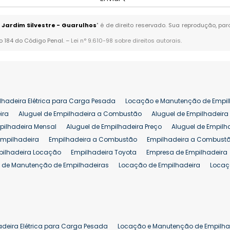
 Jardim Silvestre - Guarulhos
" é de direito reservado. Sua reprodução, pa
go 184 do Código Penal. –
Lei n° 9.610-98 sobre direitos autorais
.
lhadeira Elétrica para Carga Pesada
Locação e Manutenção de Empil
ira
Aluguel de Empilhadeira a Combustão
Aluguel de Empilhadeira 
pilhadeira Mensal
Aluguel de Empilhadeira Preço
Aluguel de Empilh
Empilhadeira
Empilhadeira a Combustão
Empilhadeira a Combustã
pilhadeira Locação
Empilhadeira Toyota
Empresa de Empilhadeira
 de Manutenção de Empilhadeiras
Locação de Empilhadeira
Locaç
 para Hipermercados
Locação Empilhadeira para Mercados
Manut
iva Empilhadeiras
Peças de Empilhadeiras
Peças para Empilhadeir
Comprar Empilhadeira Elétrica
Comprar Empilhadeira Eletrica Usada
Venda de Empilhadeiras Usadas
Venda Empilhadeiras
Preço de Em
adeira Elétrica para Carga Pesada
Locação e Manutenção de Empilha
eira 25 ton
Comprar Empilhadeira 25 ton
Empilhadeira a Combust