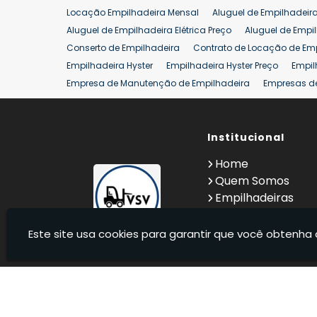
Locação Empilhadeira Mensal
Aluguel de Empilhadeir
Venda Empilhadeiras 25 ton
Aluguel de Empilhadeira Elétrica Preço
Aluguel de Empi
Conserto de Empilhadeira
Contrato de Locação de Em
Empilhadeira Hyster
Empilhadeira Hyster Preço
Empil
Empresa de Manutenção de Empilhadeira
Empresas d
Locação Empilhadeira Hyster
Locação Empilhadeira p
Manutenção em Empilhadeiras
Manutenção Preventiv
Reforma de Empilhadeira
Comprar Empilhadeira
Institucional
Co
Venda de Empilhadeiras
Venda de Empilhadeiras Us
Home
Locação de Empilhadeira 25 ton
Comprar Empilhadeir
Quem Somos
Empilhadeiras
Contato
Informações
Este site usa cookies para garantir que você obtenha 
VSV Empilhadeiras - Venda, locação e manutenção