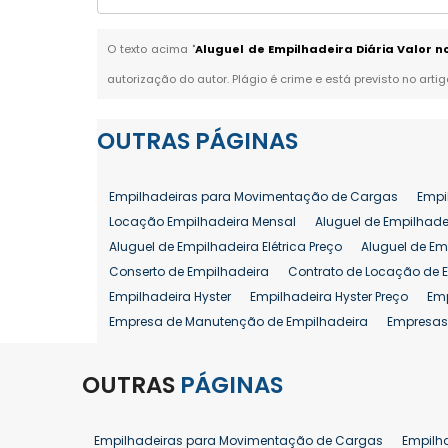
O texto acima "
Aluguel de Empilhadeira Diária Valor n
autorização do autor. Plágio é crime e está previsto no arti
OUTRAS
PÁGINAS
Empilhadeiras para Movimentação de Cargas
Empi
Locação Empilhadeira Mensal
Aluguel de Empilhade
Aluguel de Empilhadeira Elétrica Preço
Aluguel de Em
Conserto de Empilhadeira
Contrato de Locação de 
Empilhadeira Hyster
Empilhadeira Hyster Preço
Em
Empresa de Manutenção de Empilhadeira
Empresas
Locação Empilhadeira Hyster
Locação Empilhadeira
Manutenção em Empilhadeiras
Manutenção Prevent
OUTRAS
PÁGINAS
Reforma de Empilhadeira
Comprar Empilhadeira
Venda de Empilhadeira
Venda de Empilhadeiras
Empilhadeiras para Movimentação de Cargas
Empilh
Aluguel de Empilhadeira 25 ton
Locação de Empilhad