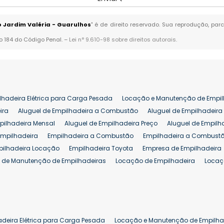
o Jardim Valéria - Guarulhos
" é de direito reservado. Sua reprodução, par
go 184 do Código Penal. –
Lei n° 9.610-98 sobre direitos autorais
.
lhadeira Elétrica para Carga Pesada
Locação e Manutenção de Empil
ira
Aluguel de Empilhadeira a Combustão
Aluguel de Empilhadeira 
pilhadeira Mensal
Aluguel de Empilhadeira Preço
Aluguel de Empilh
Empilhadeira
Empilhadeira a Combustão
Empilhadeira a Combustã
pilhadeira Locação
Empilhadeira Toyota
Empresa de Empilhadeira
 de Manutenção de Empilhadeiras
Locação de Empilhadeira
Locaç
 para Hipermercados
Locação Empilhadeira para Mercados
Manut
iva Empilhadeiras
Peças de Empilhadeiras
Peças para Empilhadeir
Comprar Empilhadeira Elétrica
Comprar Empilhadeira Eletrica Usada
Venda de Empilhadeiras Usadas
Venda Empilhadeiras
Preço de Em
adeira Elétrica para Carga Pesada
Locação e Manutenção de Empilha
eira 25 ton
Comprar Empilhadeira 25 ton
Empilhadeira a Combust