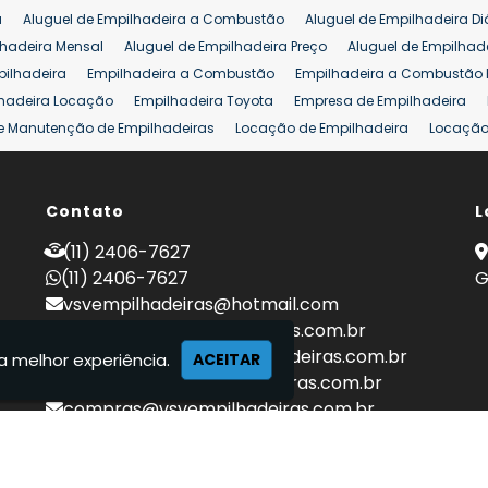
a
Aluguel de Empilhadeira a Combustão
Aluguel de Empilhadeira Di
lhadeira Mensal
Aluguel de Empilhadeira Preço
Aluguel de Empilhade
pilhadeira
Empilhadeira a Combustão
Empilhadeira a Combustão 
hadeira Locação
Empilhadeira Toyota
Empresa de Empilhadeira
e Manutenção de Empilhadeiras
Locação de Empilhadeira
Locação 
ara Hipermercados
Locação Empilhadeira para Mercados
Manuten
a Empilhadeiras
Peças de Empilhadeiras
Peças para Empilhadeiras
mprar Empilhadeira Elétrica
Contato
Comprar Empilhadeira Eletrica Usada
L
C
adas
Venda Empilhadeiras
Preço de Empilhadeira
Empilhadeira V
(11) 2406-7627
a 25 ton
Empilhadeira a Combustão 25 ton
Preço de Empilhadeira 2
(11) 2406-7627
G
vsvempilhadeiras@hotmail.com
locacao@vsvempilhadeiras.com.br
manutencao@vsvempilhadeiras.com.br
a melhor experiência.
ACEITAR
financeiro@vsvempilhadeiras.com.br
compras@vsvempilhadeiras.com.br
 de empilhadeiras