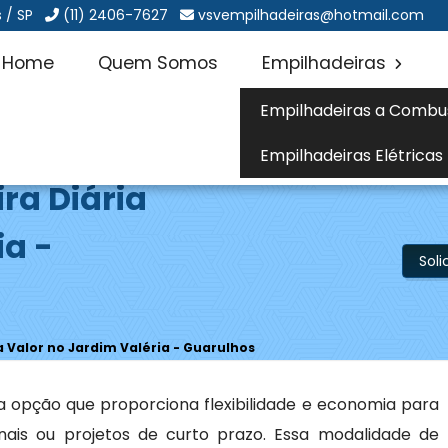
 / SP
(11) 2406-7627
vsvempilhadeiras@hotmail.com
Home
Quem Somos
Empilhadeiras
Empilhadeiras a Combu
Empilhadeiras Elétricas
ra Diária
ia -
Sol
a Valor no Jardim Valéria - Guarulhos
 opção que proporciona flexibilidade e economia para
is ou projetos de curto prazo. Essa modalidade de