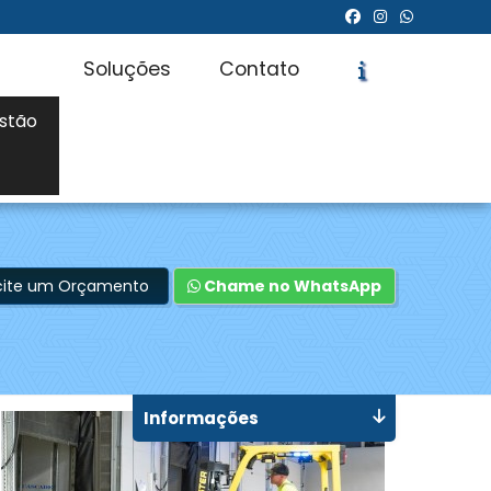
Soluções
Contato
stão
icite um Orçamento
Chame no WhatsApp
Informações