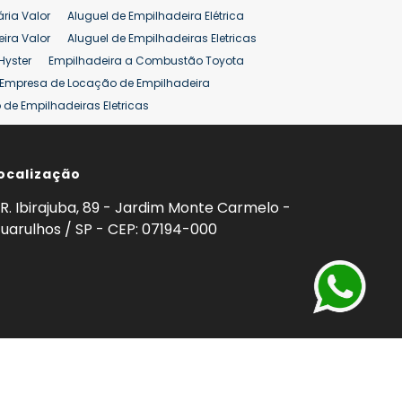
ária Valor
Aluguel de Empilhadeira Elétrica
ira Valor
Aluguel de Empilhadeiras Eletricas
Hyster
Empilhadeira a Combustão Toyota
Empresa de Locação de Empilhadeira
de Empilhadeiras Eletricas
ção de Empilhadeiras
Preço Aluguel Empilhadeira
ocalização
omprar Empilhadeira Hyster
Venda de Empilhadeira
enda
Aluguel de Empilhadeira 25 ton
R. Ibirajuba, 89 - Jardim Monte Carmelo -
5 ton
Venda Empilhadeiras 25 ton
uarulhos / SP - CEP: 07194-000