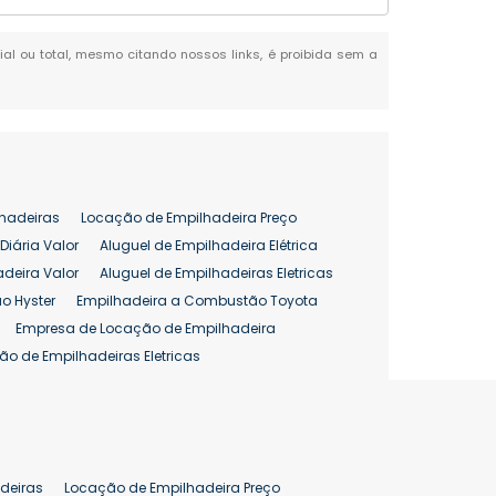
cial ou total, mesmo citando nossos links, é proibida sem a
hadeiras
Locação de Empilhadeira Preço
Diária Valor
Aluguel de Empilhadeira Elétrica
adeira Valor
Aluguel de Empilhadeiras Eletricas
o Hyster
Empilhadeira a Combustão Toyota
Empresa de Locação de Empilhadeira
ão de Empilhadeiras Eletricas
enção de Empilhadeiras
as
Preço Aluguel Empilhadeira
Comprar Empilhadeira Hyster
pilhadeira
Empilhadeira Venda
deiras
Locação de Empilhadeira Preço
ão 25 ton
Preço de Empilhadeira 25 ton