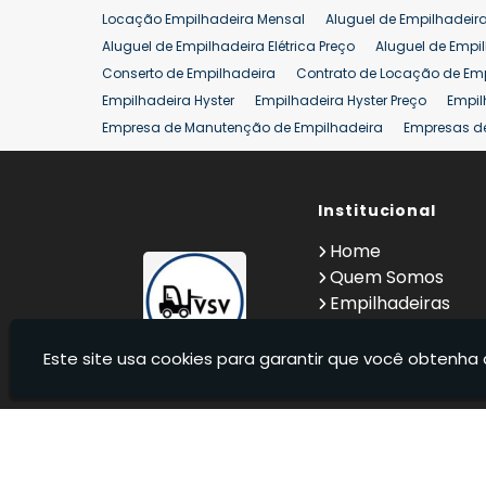
Locação Empilhadeira Mensal
Aluguel de Empilhadeir
Venda Empilhadeiras 25 ton
Aluguel de Empilhadeira Elétrica Preço
Aluguel de Empi
Conserto de Empilhadeira
Contrato de Locação de Em
Empilhadeira Hyster
Empilhadeira Hyster Preço
Empil
Empresa de Manutenção de Empilhadeira
Empresas d
Locação Empilhadeira Hyster
Locação Empilhadeira p
Manutenção em Empilhadeiras
Manutenção Preventiv
Reforma de Empilhadeira
Comprar Empilhadeira
Institucional
Co
Venda de Empilhadeiras
Venda de Empilhadeiras Us
Home
Locação de Empilhadeira 25 ton
Comprar Empilhadeir
Quem Somos
Empilhadeiras
Contato
Informações
Este site usa cookies para garantir que você obtenha 
VSV Empilhadeiras - Venda, locação e manutenção