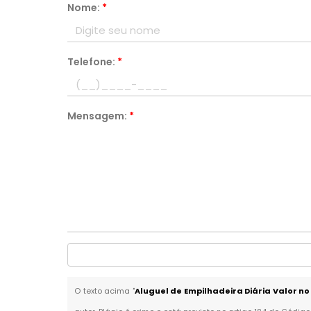
Nome:
*
Telefone:
*
Mensagem:
*
O texto acima "
Aluguel de Empilhadeira Diária Valor no