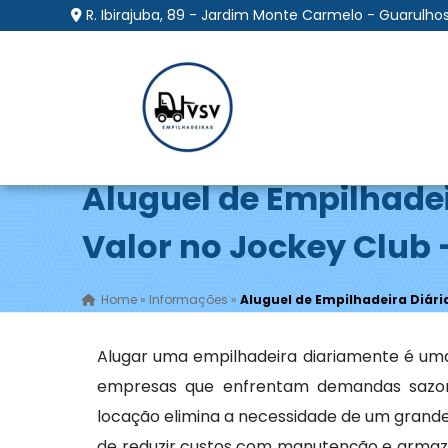
R. Ibirajuba, 89 - Jardim Monte Carmelo - Guarulhos
Aluguel de Empilhadei
Valor no Jockey Club 
Home
»
Informações
»
Aluguel de Empilhadeira Diári
Alugar uma empilhadeira diariamente é uma
empresas que enfrentam demandas sazona
locação elimina a necessidade de um grande
de reduzir custos com manutenção e armaze