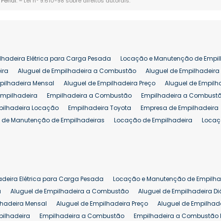
 Penal. –
Lei n° 9.610-98 sobre direitos autorais
.
lhadeira Elétrica para Carga Pesada
Locação e Manutenção de Empil
ira
Aluguel de Empilhadeira a Combustão
Aluguel de Empilhadeira 
pilhadeira Mensal
Aluguel de Empilhadeira Preço
Aluguel de Empilh
Empilhadeira
Empilhadeira a Combustão
Empilhadeira a Combustã
pilhadeira Locação
Empilhadeira Toyota
Empresa de Empilhadeira
 de Manutenção de Empilhadeiras
Locação de Empilhadeira
Locaç
 para Hipermercados
Locação Empilhadeira para Mercados
Manut
iva Empilhadeiras
Peças de Empilhadeiras
Peças para Empilhadeir
Comprar Empilhadeira Elétrica
Comprar Empilhadeira Eletrica Usada
Venda de Empilhadeiras Usadas
Venda Empilhadeiras
Preço de Em
adeira Elétrica para Carga Pesada
Locação e Manutenção de Empilha
eira 25 ton
Comprar Empilhadeira 25 ton
Empilhadeira a Combust
a
Aluguel de Empilhadeira a Combustão
Aluguel de Empilhadeira Di
lhadeira Mensal
Aluguel de Empilhadeira Preço
Aluguel de Empilhade
pilhadeira
Empilhadeira a Combustão
Empilhadeira a Combustão 