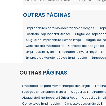
autor. Plágio é crime e está previsto no artigo 184 do Código
OUTRAS
PÁGINAS
Empilhadeiras para Movimentação de Cargas
Empi
Locação Empilhadeira Mensal
Aluguel de Empilhade
Aluguel de Empilhadeira Elétrica Preço
Aluguel de Em
Conserto de Empilhadeira
Contrato de Locação de 
Empilhadeira Hyster
Empilhadeira Hyster Preço
Em
Empresa de Manutenção de Empilhadeira
Empresas
Locação Empilhadeira Hyster
Locação Empilhadeira
Manutenção em Empilhadeiras
Manutenção Prevent
OUTRAS
PÁGINAS
Reforma de Empilhadeira
Comprar Empilhadeira
Venda de Empilhadeira
Venda de Empilhadeiras
Empilhadeiras para Movimentação de Cargas
Empilh
Aluguel de Empilhadeira 25 ton
Locação de Empilhad
Locação Empilhadeira Mensal
Aluguel de Empilhadeir
Venda Empilhadeiras 25 ton
Aluguel de Empilhadeira Elétrica Preço
Aluguel de Empi
Conserto de Empilhadeira
Contrato de Locação de Em