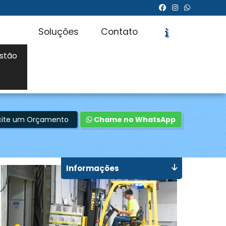
Soluções
Contato
stão
icite um Orçamento
Chame no WhatsApp
Informações