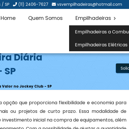
 / SP
(11) 2406-7627
vsvempilhadeiras@hotmail.com
Home
Quem Somos
Empilhadeiras
Empilhadeiras a Combu
Empilhadeiras Elétricas
ra Diária
- SP
Sol
a Valor no Jockey Club - SP
 opção que proporciona flexibilidade e economia para
is ou projetos de curto prazo. Essa modalidade de
 investimento inicial na compra de equipamentos, além
namento. Com a possibilidade de ajustar a quantidade