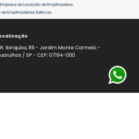
Empresa de Locação de Empilhadeira
de Empilhadeiras Eletricas
ção de Empilhadeiras
Preço Aluguel Empilhadeira
ocalização
omprar Empilhadeira Hyster
Venda de Empilhadeira
enda
Aluguel de Empilhadeira 25 ton
R. Ibirajuba, 89 - Jardim Monte Carmelo -
5 ton
Venda Empilhadeiras 25 ton
uarulhos / SP - CEP: 07194-000