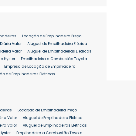
hadeiras
Locação de Empilhadeira Preço
Diária Valor
Aluguel de Empilhadeira Elétrica
adeira Valor
Aluguel de Empilhadeiras Eletricas
o Hyster
Empilhadeira a Combustão Toyota
Empresa de Locação de Empilhadeira
ão de Empilhadeiras Eletricas
enção de Empilhadeiras
as
Preço Aluguel Empilhadeira
Comprar Empilhadeira Hyster
pilhadeira
Empilhadeira Venda
deiras
Locação de Empilhadeira Preço
ão 25 ton
Preço de Empilhadeira 25 ton
ária Valor
Aluguel de Empilhadeira Elétrica
ira Valor
Aluguel de Empilhadeiras Eletricas
Hyster
Empilhadeira a Combustão Toyota