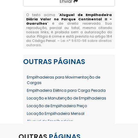
Enviar
O texto acima "
Aluguel de Empilhadeira
Diária Valor no Parque Continental II -
Guarulhos
" é de direito reservado. Sua
reprodução, parcial ou total, mesmo citando
nossos links, é proibida sem a autorização do
autor. Plágio é crime e está previsto no artigo 184
do Código Penal. –
Lei n° 9.610-98 sobre direitos
autorais
.
OUTRAS
PÁGINAS
Empilhadeiras para Movimentação de
Cargas
Empilhadeira Elétrica para Carga Pesada
Locação e Manutenção de Empilhadeiras
Locação de Empilhadeira Preço
Locação Empilhadeira Mensal
Aluguel de Empilhadeira
Aluguel de Empilhadeira a Combustão
OUTRAS
PÁGINAS
Aluguel de Empilhadeira Diária Valor