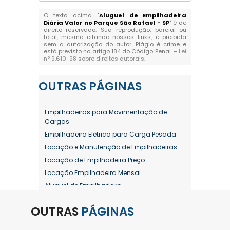
O texto acima "
Aluguel de Empilhadeira
Diária Valor no Parque São Rafael - SP
" é de
direito reservado. Sua reprodução, parcial ou
total, mesmo citando nossos links, é proibida
sem a autorização do autor. Plágio é crime e
está previsto no artigo 184 do Código Penal. –
Lei
n° 9.610-98 sobre direitos autorais
.
OUTRAS
PÁGINAS
Empilhadeiras para Movimentação de
Cargas
Empilhadeira Elétrica para Carga Pesada
Locação e Manutenção de Empilhadeiras
Locação de Empilhadeira Preço
Locação Empilhadeira Mensal
Aluguel de Empilhadeira
Aluguel de Empilhadeira a Combustão
OUTRAS
PÁGINAS
Aluguel de Empilhadeira Diária Valor
Aluguel de Empilhadeira Elétrica