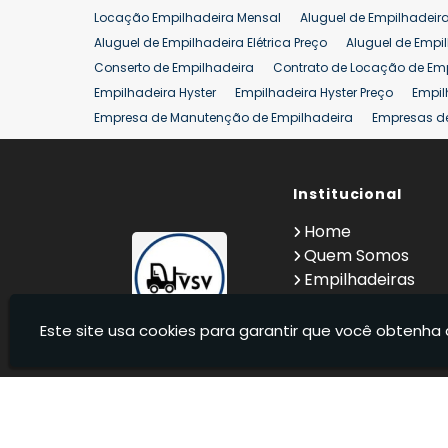
Locação Empilhadeira Mensal
Aluguel de Empilhadeir
Venda Empilhadeiras 25 ton
Aluguel de Empilhadeira Elétrica Preço
Aluguel de Empi
Conserto de Empilhadeira
Contrato de Locação de Em
Empilhadeira Hyster
Empilhadeira Hyster Preço
Empil
Empresa de Manutenção de Empilhadeira
Empresas d
Locação Empilhadeira Hyster
Locação Empilhadeira p
Manutenção em Empilhadeiras
Manutenção Preventiv
Reforma de Empilhadeira
Comprar Empilhadeira
Institucional
Co
Venda de Empilhadeiras
Venda de Empilhadeiras Us
Home
Locação de Empilhadeira 25 ton
Comprar Empilhadeir
Quem Somos
Empilhadeiras
Contato
Informações
Este site usa cookies para garantir que você obtenha 
VSV Empilhadeiras - Venda, locação e manutenção