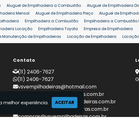
a
Aluguel de Empilhadeira a Combustão
Aluguel de Empilhadeira Di
lhadeira Mensal
Aluguel de Empilhadeira Preço
Aluguel de Empilhade
pilhadeira
Empilhadeira a Combustão
Empilhadeira a Combustão 
hadeira Locação
Empilhadeira Toyota
Empresa de Empilhadeira
e Manutenção de Empilhadeiras
Locação de Empilhadeira
Locação 
ara Hipermercados
Locação Empilhadeira para Mercados
Manuten
a Empilhadeiras
Peças de Empilhadeiras
Peças para Empilhadeiras
mprar Empilhadeira Elétrica
Contato
Comprar Empilhadeira Eletrica Usada
L
C
adas
Venda Empilhadeiras
Preço de Empilhadeira
Empilhadeira V
(11) 2406-7627
a 25 ton
Empilhadeira a Combustão 25 ton
Preço de Empilhadeira 2
(11) 2406-7627
G
vsvempilhadeiras@hotmail.com
locacao@vsvempilhadeiras.com.br
manutencao@vsvempilhadeiras.com.br
a melhor experiência.
ACEITAR
financeiro@vsvempilhadeiras.com.br
compras@vsvempilhadeiras.com.br
 de empilhadeiras