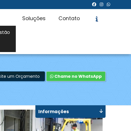
Soluções
Contato
stão
icite um Orçamento
Chame no WhatsApp
Informações