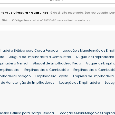
o Parque Uirapuru - Guarulhos
" é de direito reservado. Sua reprodução, pa
go 184 do Código Penal. –
Lei n° 9.610-98 sobre direitos autorais
.
lhadeira Elétrica para Carga Pesada
Locação e Manutenção de Empil
ira
Aluguel de Empilhadeira a Combustão
Aluguel de Empilhadeira 
pilhadeira Mensal
Aluguel de Empilhadeira Preço
Aluguel de Empilh
Empilhadeira
Empilhadeira a Combustão
Empilhadeira a Combustã
pilhadeira Locação
Empilhadeira Toyota
Empresa de Empilhadeira
 de Manutenção de Empilhadeiras
Locação de Empilhadeira
Locaç
 para Hipermercados
Locação Empilhadeira para Mercados
Manut
iva Empilhadeiras
Peças de Empilhadeiras
Peças para Empilhadeir
Comprar Empilhadeira Elétrica
Comprar Empilhadeira Eletrica Usada
Venda de Empilhadeiras Usadas
Venda Empilhadeiras
Preço de Em
adeira Elétrica para Carga Pesada
Locação e Manutenção de Empilha
eira 25 ton
Comprar Empilhadeira 25 ton
Empilhadeira a Combust