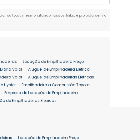
rcial ou total, mesmo citando nossos links, é proibida sem a
hadeiras
Locação de Empilhadeira Preço
Diária Valor
Aluguel de Empilhadeira Elétrica
adeira Valor
Aluguel de Empilhadeiras Eletricas
o Hyster
Empilhadeira a Combustão Toyota
Empresa de Locação de Empilhadeira
ão de Empilhadeiras Eletricas
enção de Empilhadeiras
as
Preço Aluguel Empilhadeira
Comprar Empilhadeira Hyster
pilhadeira
Empilhadeira Venda
deiras
Locação de Empilhadeira Preço
ão 25 ton
Preço de Empilhadeira 25 ton