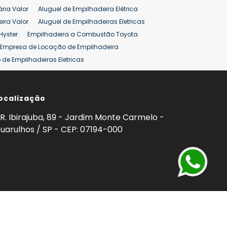
ária Valor
Aluguel de Empilhadeira Elétrica
ira Valor
Aluguel de Empilhadeiras Eletricas
Hyster
Empilhadeira a Combustão Toyota
Empresa de Locação de Empilhadeira
de Empilhadeiras Eletricas
ção de Empilhadeiras
Preço Aluguel Empilhadeira
ocalização
omprar Empilhadeira Hyster
Venda de Empilhadeira
enda
Aluguel de Empilhadeira 25 ton
R. Ibirajuba, 89 - Jardim Monte Carmelo -
5 ton
Venda Empilhadeiras 25 ton
uarulhos / SP - CEP: 07194-000