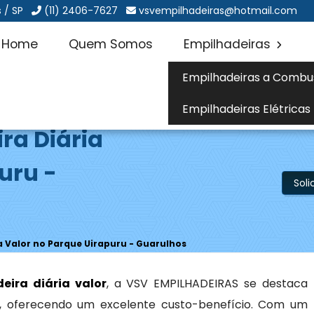
 / SP
(11) 2406-7627
vsvempilhadeiras@hotmail.com
Home
Quem Somos
Empilhadeiras
Empilhadeiras a Combu
Empilhadeiras Elétricas
ra Diária
uru -
Sol
a Valor no Parque Uirapuru - Guarulhos
eira diária valor
, a VSV EMPILHADEIRAS se destaca
ço, oferecendo um excelente custo-benefício. Com um