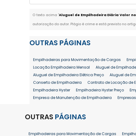
O texto acima "
Aluguel de Empilhadeira Diária Valor n
autorização do autor. Plágio é crime e está previsto no arti
OUTRAS
PÁGINAS
Empilhadeiras para Movimentação de Cargas
Empi
Locação Empilhadeira Mensal
Aluguel de Empilhade
Aluguel de Empilhadeira Elétrica Preço
Aluguel de Em
Conserto de Empilhadeira
Contrato de Locação de 
Empilhadeira Hyster
Empilhadeira Hyster Preço
Em
Empresa de Manutenção de Empilhadeira
Empresas
Locação Empilhadeira Hyster
Locação Empilhadeira
Manutenção em Empilhadeiras
Manutenção Prevent
OUTRAS
PÁGINAS
Reforma de Empilhadeira
Comprar Empilhadeira
Venda de Empilhadeira
Venda de Empilhadeiras
Empilhadeiras para Movimentação de Cargas
Empilh
Aluguel de Empilhadeira 25 ton
Locação de Empilhad