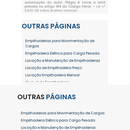
autorização do autor. Plágio é crime e está
previsto no artigo 184 do Código Penal. –
Lei n°
9.610-98 sobre direitos autorais
.
OUTRAS
PÁGINAS
Empilhadeiras para Movimentação de
Cargas
Empilhadeira Elétrica para Carga Pesada
Locação e Manutenção de Empilhadeiras
Locação de Empilhadeira Preço
Locação Empilhadeira Mensal
Aluguel de Empilhadeira
Aluguel de Empilhadeira a Combustão
OUTRAS
PÁGINAS
Aluguel de Empilhadeira Diária Valor
Aluguel de Empilhadeira Elétrica
Aluguel de Empilhadeira Elétrica Preço
Empilhadeiras para Movimentação de Cargas
Aluguel de Empilhadeira Mensal
Empilhadeira Elétrica para Carga Pesada
Aluguel de Empilhadeira Preço
Locação e Manutenção de Empilhadeiras