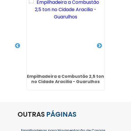
ra a
Empilhadeira a Combustão 2,5 ton
Empilh
herme
no Cidade Aracilia - Guarulhos
OUTRAS
PÁGINAS
Empilhadeiras para Movimentação de Cargas