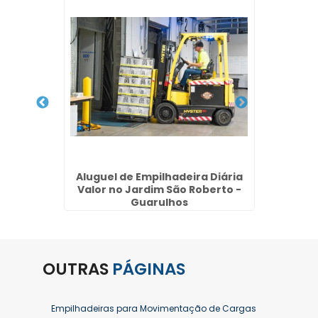
2,5 ton
Aluguel de Empilhadeira Diária
Empilh
Valor no Jardim São Roberto -
Resi
Guarulhos
OUTRAS
PÁGINAS
Empilhadeiras para Movimentação de Cargas